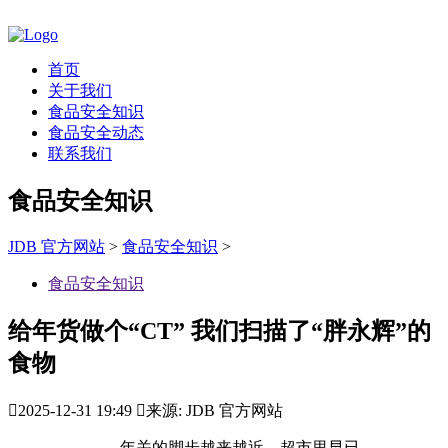
首页
关于我们
食品安全知识
食品安全动态
联系我们
食品安全知识
JDB 官方网站
>
食品安全知识
>
食品安全知识
给年货做个“CT” 我们扫描了“胖永辉”的
食物

2025-12-31 19:49

来源: JDB 官方网站
年关的脚步越来越近，超市里早已