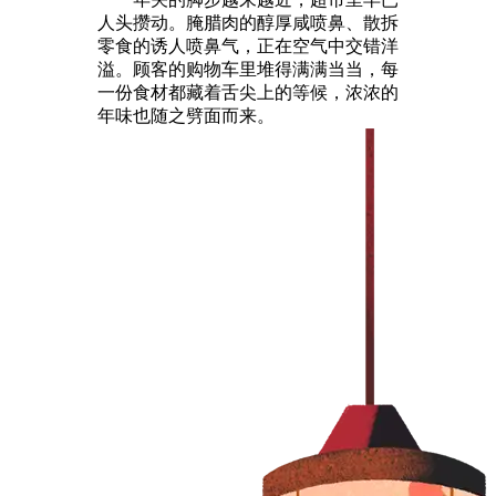
人头攒动。腌腊肉的醇厚咸喷鼻、散拆
零食的诱人喷鼻气，正在空气中交错洋
溢。顾客的购物车里堆得满满当当，每
一份食材都藏着舌尖上的等候，浓浓的
年味也随之劈面而来。