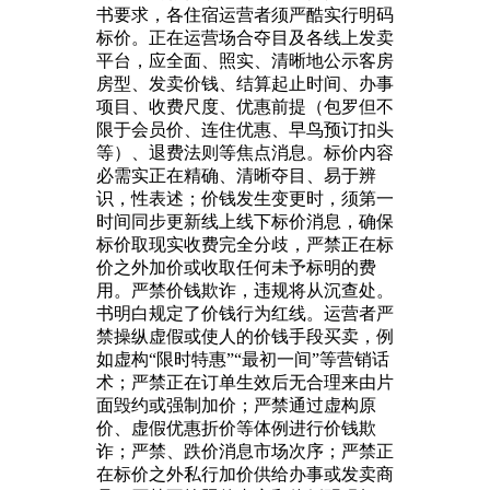
书要求，各住宿运营者须严酷实行明码
标价。正在运营场合夺目及各线上发卖
平台，应全面、照实、清晰地公示客房
房型、发卖价钱、结算起止时间、办事
项目、收费尺度、优惠前提（包罗但不
限于会员价、连住优惠、早鸟预订扣头
等）、退费法则等焦点消息。标价内容
必需实正在精确、清晰夺目、易于辨
识，性表述；价钱发生变更时，须第一
时间同步更新线上线下标价消息，确保
标价取现实收费完全分歧，严禁正在标
价之外加价或收取任何未予标明的费
用。严禁价钱欺诈，违规将从沉查处。
书明白规定了价钱行为红线。运营者严
禁操纵虚假或使人的价钱手段买卖，例
如虚构“限时特惠”“最初一间”等营销话
术；严禁正在订单生效后无合理来由片
面毁约或强制加价；严禁通过虚构原
价、虚假优惠折价等体例进行价钱欺
诈；严禁、跌价消息市场次序；严禁正
在标价之外私行加价供给办事或发卖商