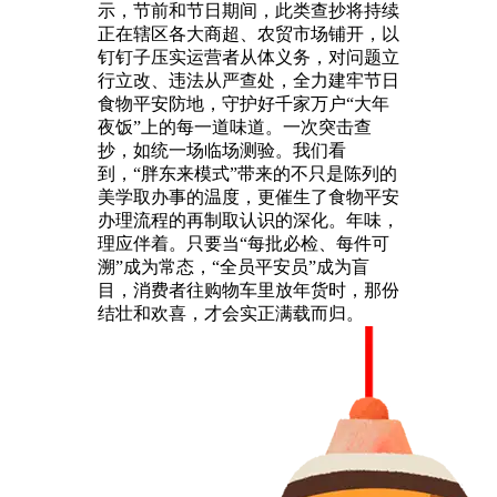
示，节前和节日期间，此类查抄将持续
正在辖区各大商超、农贸市场铺开，以
钉钉子压实运营者从体义务，对问题立
行立改、违法从严查处，全力建牢节日
食物平安防地，守护好千家万户“大年
夜饭”上的每一道味道。一次突击查
抄，如统一场临场测验。我们看
到，“胖东来模式”带来的不只是陈列的
美学取办事的温度，更催生了食物平安
办理流程的再制取认识的深化。年味，
理应伴着。只要当“每批必检、每件可
溯”成为常态，“全员平安员”成为盲
目，消费者往购物车里放年货时，那份
结壮和欢喜，才会实正满载而归。