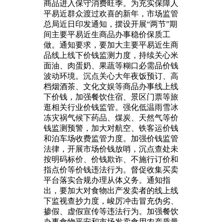
商品进入保守消费旺季。为充实保障人
平易近群众渡过欢喜的新年，市场监管
总局近日印发通知，摆设开展“两节”期
间主要平易近生商品办事稳价保质工
做。通知要求，要加大主要平易近生商
品线上线下价钱监测力度，持续关心米
面油、肉蛋奶、果蔬等糊口必需品价钱
波动环境。沉点关心大年夜饭预订、高
档烟酒茶、文化文娱等商品办事线上线
下价钱，加强餐饮住宿、景区门票等旅
逛相关行业价钱监管。强化低温雨雪冰
冻灾祸气候下药品、煤炭、天然气等价
钱监测预警，加大对航空、铁客运价钱
和泊车场收费监管力度。加强价钱监管
法律，开展市场价钱放哨，沉点查处未
按明码标价、价钱欺诈、不施行订价和
指点价等价钱违法行为。督促收集买卖
平台落实合规办理从体义务。通知指
出，要加大对食物出产发卖者的线上线
下监视查抄力度，峻厉冲击冒充伪劣、
掺假、虚假宣传等违法行为。加强餐饮
办事食物平安和市场发卖食用农产质量