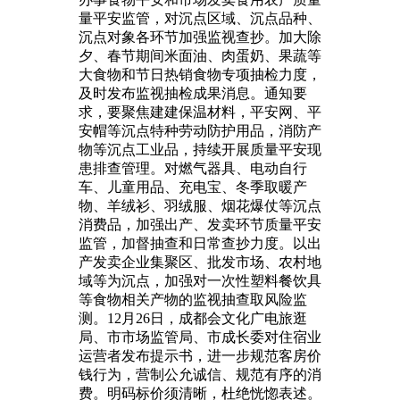
量平安监管，对沉点区域、沉点品种、
沉点对象各环节加强监视查抄。加大除
夕、春节期间米面油、肉蛋奶、果蔬等
大食物和节日热销食物专项抽检力度，
及时发布监视抽检成果消息。通知要
求，要聚焦建建保温材料，平安网、平
安帽等沉点特种劳动防护用品，消防产
物等沉点工业品，持续开展质量平安现
患排查管理。对燃气器具、电动自行
车、儿童用品、充电宝、冬季取暖产
物、羊绒衫、羽绒服、烟花爆仗等沉点
消费品，加强出产、发卖环节质量平安
监管，加督抽查和日常查抄力度。以出
产发卖企业集聚区、批发市场、农村地
域等为沉点，加强对一次性塑料餐饮具
等食物相关产物的监视抽查取风险监
测。12月26日，成都会文化广电旅逛
局、市市场监管局、市成长委对住宿业
运营者发布提示书，进一步规范客房价
钱行为，营制公允诚信、规范有序的消
费。明码标价须清晰，杜绝恍惚表述。