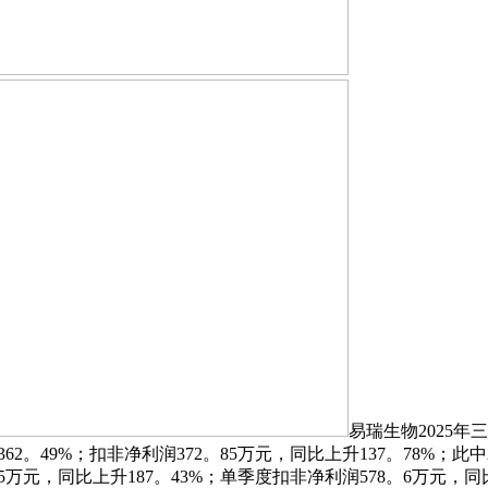
易瑞生物2025
362。49%；扣非净利润372。85万元，同比上升137。78%；此
5万元，同比上升187。43%；单季度扣非净利润578。6万元，同比