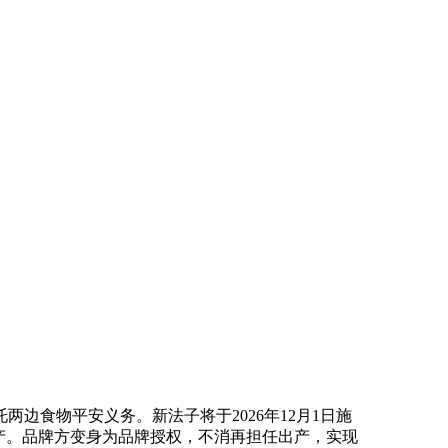
食物平安义务。新法子将于2026年12月1日施
产。品牌方变身为品牌授权，不消再担任出产，实现