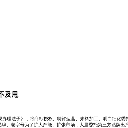
不及甩
理法子》，将商标授权、特许运营、来料加工、明白细化委托两边
大品牌、老字号为了扩大产能、扩张市场，大量委托第三方贴牌出