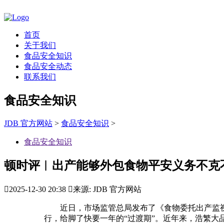
首页
关于我们
食品安全知识
食品安全动态
联系我们
食品安全知识
JDB 官方网站
>
食品安全知识
>
食品安全知识
顿时评︱出产能够外包食物平安义务不克

2025-12-30 20:38

来源: JDB 官方网站
近日，市场监管总局发布了《食物委托出产监视办
行，给脚了快要一年的“过渡期”。近年来，浩繁