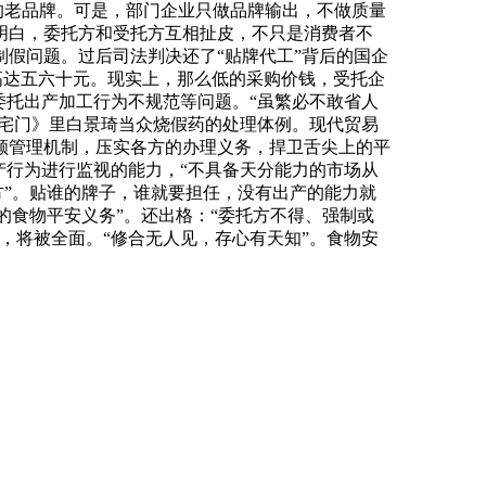
的老品牌。可是，部门企业只做品牌输出，不做质量
明白，委托方和受托方互相扯皮，不只是消费者不
制假问题。过后司法判决还了“贴牌代工”背后的国企
高达五六十元。现实上，那么低的采购价钱，受托企
委托出产加工行为不规范等问题。“虽繁必不敢省人
大宅门》里白景琦当众烧假药的处理体例。现代贸易
顺管理机制，压实各方的办理义务，捍卫舌尖上的平
产行为进行监视的能力，“不具备天分能力的市场从
方”。贴谁的牌子，谁就要担任，没有出产的能力就
的食物平安义务”。还出格：“委托方不得、强制或
，将被全面。“修合无人见，存心有天知”。食物安