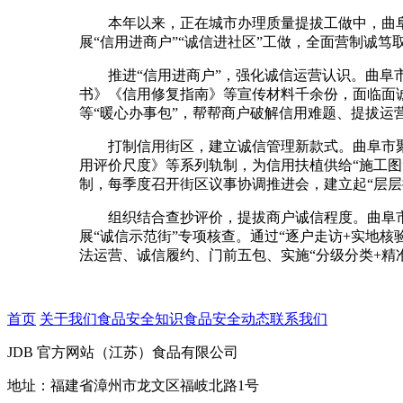
本年以来，正在城市办理质量提拔工做中，曲阜市
展“信用进商户”“诚信进社区”工做，全面营制诚
推进“信用进商户”，强化诚信运营认识。曲阜市
书》《信用修复指南》等宣传材料千余份，面临面
等“暖心办事包”，帮帮商户破解信用难题、提拔
打制信用街区，建立诚信管理新款式。曲阜市聚焦
用评价尺度》等系列轨制，为信用扶植供给“施工图
制，每季度召开街区议事协调推进会，建立起“层层
组织结合查抄评价，提拔商户诚信程度。曲阜市
展“诚信示范街”专项核查。通过“逐户走访+实地
法运营、诚信履约、门前五包、实施“分级分类+精
首页
关于我们
食品安全知识
食品安全动态
联系我们
JDB 官方网站（江苏）食品有限公司
地址：福建省漳州市龙文区福岐北路1号