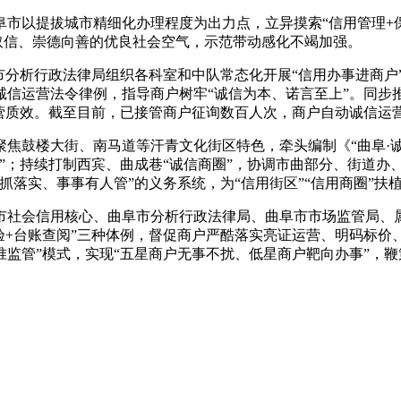
以提拔城市精细化办理程度为出力点，立异摸索“信用管理+保
笃取信、崇德向善的优良社会空气，示范带动感化不竭加强。
分析行政法律局组织各科室和中队常态化开展“信用办事进商户
诚信运营法令律例，指导商户树牢“诚信为本、诺言至上”。同步
运营质效。截至目前，已接管商户征询数百人次，商户自动诚信运
鼓楼大街、南马道等汗青文化街区特色，牵头编制《“曲阜·诚
”；持续打制西宾、曲成巷“诚信商圈”，协调市曲部分、街道办
抓落实、事事有人管”的义务系统，为“信用街区”“信用商圈”扶
社会信用核心、曲阜市分析行政法律局、曲阜市市场监管局、属
核验+台账查阅”三种体例，督促商户严酷落实亮证运营、明码标
准监管”模式，实现“五星商户无事不扰、低星商户靶向办事”，