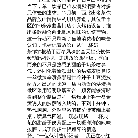
当下，单一饮品已难以满脚消费者对多
元体验的逃求。12月初，西北出名茶饮
品牌放哈悄悄结构烘焙赛道，其位于市
区的30余家曲营门店引入烤箱设备，推
出多款融合西北地区风味的烘焙产物。
这一行动不只刷新了当地消费者的味蕾
认知，也标记着放哈正从“一杯奶
茶”向“根植于西冬风味的全天候茶饮体
验”加快转型。走进放哈西坐店，劈面
而来的不只是熟悉的甜醅子奶茶喷鼻
气，还同化着新颖出炉的烘焙麦喷鼻取
一丝微辣辛喷鼻那是甘谷辣子土豆泥披
萨方才出炉的味道。店内新设的烘焙操
做区采用通明玻璃围合，顾客能够清晰
看到整个制做过程：烘焙师正将一盘金
黄诱人的披萨送入烤箱。不到十分钟，
热气腾腾、外酥里嫩的披萨便被端上餐
桌，喷鼻气四溢。“现点现烤，一杯典
范的甜醅子奶茶配上一块暖洋洋的辣味
披萨，成了良多年轻顾客的新选
择。”一位伙计告诉记者。“我正在小红