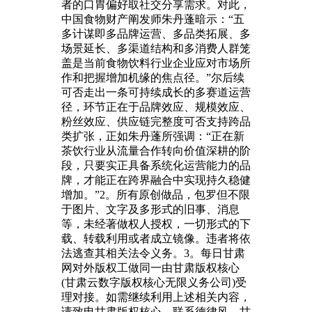
者的口胃偏好取社交分享需求。对此，
中国食物财产阐发师朱丹蓬暗示：“五
多计谋即多品牌运营、多品类拓展、多
场景延长、多渠道结构和多消费人群笼
盖是当前食物饮料行业企业应对市场所
作和把握增加机缘的焦点径。”尔后续
可否走出一条可持续成长的多赛道运营
径，环节正在于品牌效应、规模效应、
粉丝效应、供应链完整度可否支持跨品
类扩张，正如朱丹蓬所强调：“正在新
茶饮行业从流量合作转向价值深耕的阶
段，只要实正具备系统化运营能力的品
牌，才能正在跨界融合中实现持久稳健
增加。”2。所有原创做品，包罗但不限
于图片、文字及多形式的旧事、消息
等，未经著做权人授权，一切形式的下
载、转载利用或者成立镜像。违者将依
法逃查其相关法令义务。3。每日甘肃
网对外版权工做同一由甘肃版权核心
(甘肃云数字版权核心无限义务公司)受
理对接。如需继续利用上述相关内容，
请致电甘肃版权核心，联系德律风。甘