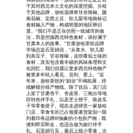
于其对西北本土文化的深度挖掘。分歧
于其他品牌，放哈选择将甘谷辣椒、陇
南花椒、定西土豆、软儿梨等地舆标记
食材融入产物，构成明显的地区辨识
度。“我们不是正在仿照一线城市的做
法，而是挖掘西北特色食材，讲好属于
甘肃本人的故事。”甘肃放哈茶饮品牌
市场总监石亚娟说，“从浆水、软儿梨
到灰豆子、甘谷辣椒，这些看似土味的
食材，其实包含着丰硕的风味条理和文
化回忆，我们但愿让更多西北特色物产
被更多年轻人看见、尝到、爱上。”近
年来，放哈茶饮的“副业”不竭拓展，持
续解锁分歧产物线。除了饮品，其门店
上架了甘肃杏干、杏皮茶、三炮台等地
区特色伴手礼，以及芝士饼干、陈皮瓜
子等零食搭子。现在走进肆意一家放哈
门店，零食专区已占领显著货架划一陈
列着印有品牌IP抽象的小包拆产物，既
便利即买即走，也适合做为旅行伴手
礼。石亚娟引见，最后上线小零食，次