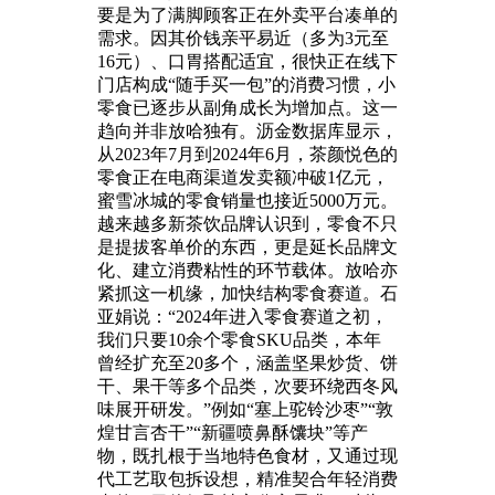
要是为了满脚顾客正在外卖平台凑单的
需求。因其价钱亲平易近（多为3元至
16元）、口胃搭配适宜，很快正在线下
门店构成“随手买一包”的消费习惯，小
零食已逐步从副角成长为增加点。这一
趋向并非放哈独有。沥金数据库显示，
从2023年7月到2024年6月，茶颜悦色的
零食正在电商渠道发卖额冲破1亿元，
蜜雪冰城的零食销量也接近5000万元。
越来越多新茶饮品牌认识到，零食不只
是提拔客单价的东西，更是延长品牌文
化、建立消费粘性的环节载体。放哈亦
紧抓这一机缘，加快结构零食赛道。石
亚娟说：“2024年进入零食赛道之初，
我们只要10余个零食SKU品类，本年
曾经扩充至20多个，涵盖坚果炒货、饼
干、果干等多个品类，次要环绕西冬风
味展开研发。”例如“塞上驼铃沙枣”“敦
煌甘言杏干”“新疆喷鼻酥馕块”等产
物，既扎根于当地特色食材，又通过现
代工艺取包拆设想，精准契合年轻消费