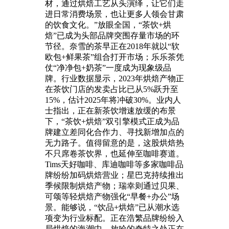
材，通过烘焙工艺从头演绎，让它们走
进日常消费场景，也让更多人领会甘肃
的饮食文化。”放眼全国，“茶饮+烘
焙”已成为头部品牌突围存量市场的环
节径。奈雪的茶早正在2018年就以“软
欧包+鲜果茶”组合打开市场；乐乐茶凭
仗“净净包+奶茶”一度成为现象级品
牌。行业数据显示，2023年烘焙产物正
在茶饮门店的发卖占比已从5%跃升至
15%，估计2025年将冲破30%。业内人
士指出，正在新茶饮增速放缓的布景
下，“茶饮+烘焙”双引擎模式正成为品
牌建立差同化合作力、寻找新增加点的
无力路子。值得留意的是，这股烘焙热
不只席卷茶饮界，也延伸至咖啡赛道。
Tims天好咖啡、库迪咖啡等多家咖啡品
牌纷纷加码烘焙营业；星巴克持续推出
季候限制烘焙产物；瑞幸则通过贝果、
可颂等轻烘焙产物强化“早餐+办公”场
景。能够说，“饮品+烘焙”已从潮水选
项变为行业标配。正在浩繁品牌纷纷入
局烘焙的海潮中，放哈的奇特之处正在