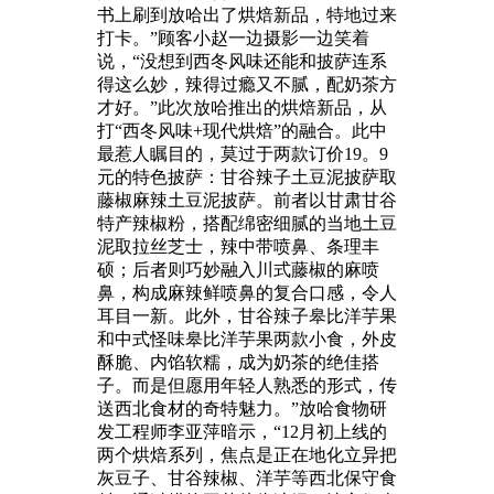
书上刷到放哈出了烘焙新品，特地过来
打卡。”顾客小赵一边摄影一边笑着
说，“没想到西冬风味还能和披萨连系
得这么妙，辣得过瘾又不腻，配奶茶方
才好。”此次放哈推出的烘焙新品，从
打“西冬风味+现代烘焙”的融合。此中
最惹人瞩目的，莫过于两款订价19。9
元的特色披萨：甘谷辣子土豆泥披萨取
藤椒麻辣土豆泥披萨。前者以甘肃甘谷
特产辣椒粉，搭配绵密细腻的当地土豆
泥取拉丝芝士，辣中带喷鼻、条理丰
硕；后者则巧妙融入川式藤椒的麻喷
鼻，构成麻辣鲜喷鼻的复合口感，令人
耳目一新。此外，甘谷辣子皋比洋芋果
和中式怪味皋比洋芋果两款小食，外皮
酥脆、内馅软糯，成为奶茶的绝佳搭
子。而是但愿用年轻人熟悉的形式，传
送西北食材的奇特魅力。”放哈食物研
发工程师李亚萍暗示，“12月初上线的
两个烘焙系列，焦点是正在地化立异把
灰豆子、甘谷辣椒、洋芋等西北保守食