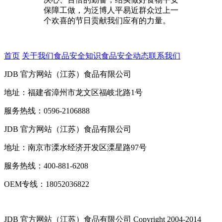
保障工做，为泛博人平易近群众过上一
个欢喜的节日贡献我们应有的力量。
首页
关于我们
食品安全知识
食品安全动态
联系我们
JDB 官方网站（江苏）食品有限公司
地址：福建省漳州市龙文区福岐北路1号
服务热线：0596-2106888
JDB 官方网站（江苏）食品有限公司
地址：南京市溧水经济开发区溧星路97号
服务热线：400-881-6208
OEM专线：18052036822
JDB 官方网站（江苏）食品有限公司
Copyright 2004-2014