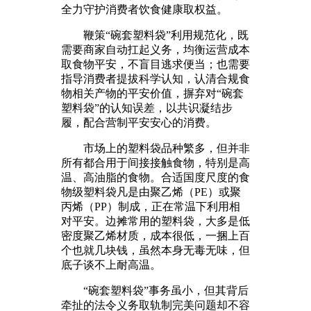
全力守护消费者饮食健康取权益。
鞭策“碗套塑料袋”利用规范化，既
需要商家自动扛起义务，均衡运营成本
取食物平安，不盲目逃求便当；也需要
指导消费者提拔科学认知，认清合规食
物相关产物的平安价值，摒弃对“碗套
塑料袋”的认知误差，以共识凝结步
履，配合营制平安安心的消费。
市场上的塑料袋品种繁多，但并非
所有都合用于间接接触食物，特别是高
温、高油脂的食物。合适国度尺度的食
物级塑料袋凡是由聚乙烯（PE）或聚
丙烯（PP）制成，正在常温下利用相
对平安。边摊常用的塑料袋，大多是低
密度聚乙烯材质，成本很低，一捆上百
个也就几块钱，虽然本身无毒无味，但
底子谈不上耐高温。
“碗套塑料袋”事务虽小，但其背后
牵扯的法令义务取轨制完美问题却不容