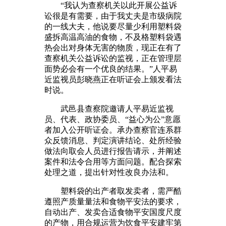
“我认为查察机关以此开展公益诉
讼很是有需要，由于我丈夫是市级病院
的一线大夫，他说要尽量少利用塑料袋
盛拆高温高油的食物，不及格塑料袋遇
热会出对身体无害的物质，现正在有了
查察机关公益诉讼的监视，正在管理层
面势必会有一个优良的结果。”人平易
近监视员彭晓燕正在听证会上颁发看法
时说。
武邑县查察院邀请人平易近监视
员、代表、政协委员、“益心为公”意愿
者加入公开听证会。承办查察官连系群
众反馈消息、判定演讲结论、处所经验
做法向取会人员进行报告请示，并阐述
案件和法令合用等方面问题。配合探索
处理之道，提出针对性改良办法和。
塑料袋的出产者取发卖者，需严酷
遵照产质量量法和食物平安法的要求，
自动出产、发卖合适食物平安国度尺度
的产物，用合规运营为饮食平安建牢第