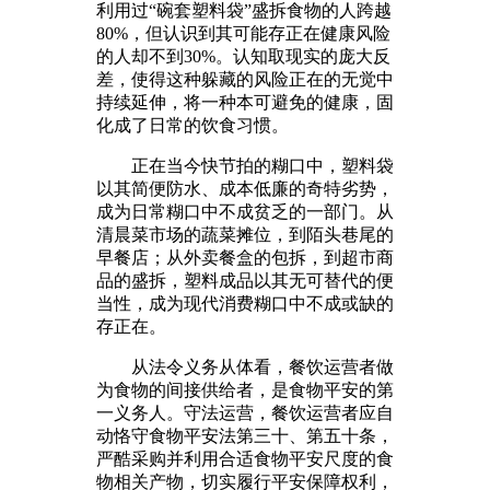
利用过“碗套塑料袋”盛拆食物的人跨越
80%，但认识到其可能存正在健康风险
的人却不到30%。认知取现实的庞大反
差，使得这种躲藏的风险正在的无觉中
持续延伸，将一种本可避免的健康，固
化成了日常的饮食习惯。
正在当今快节拍的糊口中，塑料袋
以其简便防水、成本低廉的奇特劣势，
成为日常糊口中不成贫乏的一部门。从
清晨菜市场的蔬菜摊位，到陌头巷尾的
早餐店；从外卖餐盒的包拆，到超市商
品的盛拆，塑料成品以其无可替代的便
当性，成为现代消费糊口中不成或缺的
存正在。
从法令义务从体看，餐饮运营者做
为食物的间接供给者，是食物平安的第
一义务人。守法运营，餐饮运营者应自
动恪守食物平安法第三十、第五十条，
严酷采购并利用合适食物平安尺度的食
物相关产物，切实履行平安保障权利，