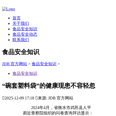
首页
关于我们
食品安全知识
食品安全动态
联系我们
食品安全知识
JDB 官方网站
>
食品安全知识
>
食品安全知识
“碗套塑料袋”的健康现患不容轻忽

2025-12-09 17:18

来源: JDB 官方网站
2024年4月，省衡水市武邑县人平
易近查察院组织的问卷查询拜访显示：