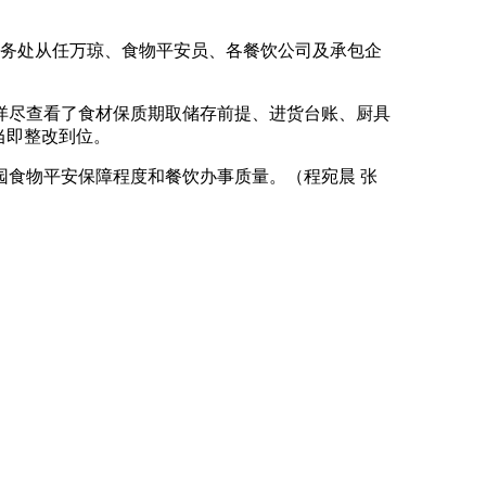
务处从任万琼、食物平安员、各餐饮公司及承包企
尽查看了食材保质期取储存前提、进货台账、厨具
当即整改到位。
食物平安保障程度和餐饮办事质量。（程宛晨 张