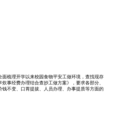
面梳理开学以来校园食物平安工做环境，查找现存
小学炊事经费办理结合查抄工做方案》，要求各部分、
价钱不变、口胃提拔、人员办理、办事提质等方面的