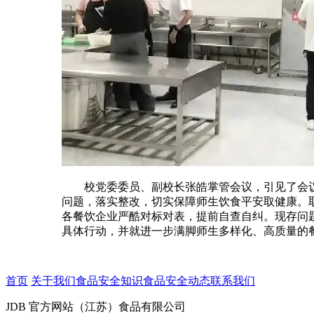
校党委委员、副校长张皓掌管会议，引见了会议
问题，落实整改，切实保障师生饮食平安取健康。取
各餐饮企业严酷对标对表，提前自查自纠。现存问
具体行动，并就进一步满脚师生多样化、高质量的
首页
关于我们
食品安全知识
食品安全动态
联系我们
JDB 官方网站（江苏）食品有限公司