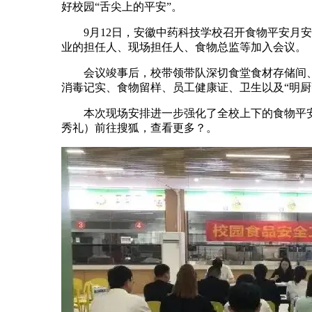
好校园“舌尖上的平安”。
9月12日，安徽中药科技学校召开食物平安月安
业的担任人、现场担任人、食物总监等加入会议。
会议竣事后，校带领带队深切食堂食材存储间、
消毒记实、食物留样、员工健康证、卫生以及“明
本次现场安排进一步强化了全校上下的食物平安认
秀礼）前往搜狐，查看更多？。