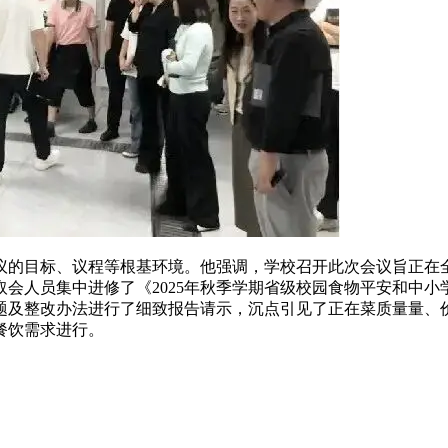
的目标、议程等根基环境。他强调，学校召开此次会议旨正在全
会人员集中进修了《2025年秋季学期省级校园食物平安和中
题及整改办法进行了细致报告请示，沉点引见了正在菜质量量、
餐饮需求进行。