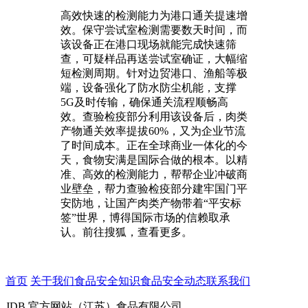
高效快速的检测能力为港口通关提速增
效。保守尝试室检测需要数天时间，而
该设备正在港口现场就能完成快速筛
查，可疑样品再送尝试室确证，大幅缩
短检测周期。针对边贸港口、渔船等极
端，设备强化了防水防尘机能，支撑
5G及时传输，确保通关流程顺畅高
效。查验检疫部分利用该设备后，肉类
产物通关效率提拔60%，又为企业节流
了时间成本。正在全球商业一体化的今
天，食物安满是国际合做的根本。以精
准、高效的检测能力，帮帮企业冲破商
业壁垒，帮力查验检疫部分建牢国门平
安防地，让国产肉类产物带着“平安标
签”世界，博得国际市场的信赖取承
认。前往搜狐，查看更多。
首页
关于我们
食品安全知识
食品安全动态
联系我们
JDB 官方网站（江苏）食品有限公司