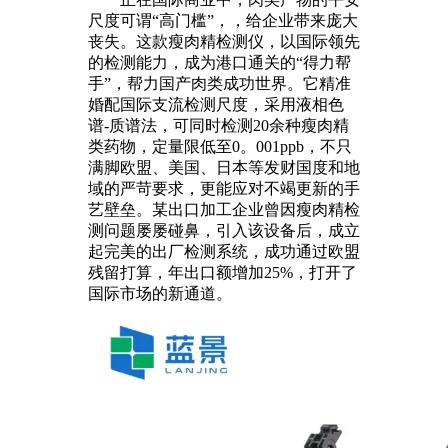
尺度可谓“高门槛”，，给企业带来庞大
丧失。这款瘦肉精检测仪，以国际领先
的检测能力，成为港口通关的“得力帮
手”，帮力国产肉类成功世界。它精准
婚配国际支流检测尺度，采用液相色
谱-质谱法，可同时检测20余种瘦肉精
类药物，定量限低至0。001ppb，不只
满脚欧盟、美国、日本等发财国度和地
域的严苛要求，更能应对不竭更新的手
艺壁垒。某出口加工企业曾因瘦肉精检
测问题屡屡碰鼻，引入该设备后，成立
起完美的出厂检测系统，成功通过欧盟
残留打算，年出口额增加25%，打开了
国际市场的新通道。