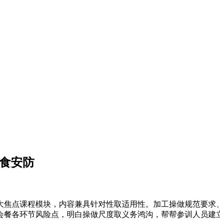
村食安防
焦点课程模块，内容兼具针对性取适用性。加工操做规范要求、
会餐各环节风险点，明白操做尺度取义务鸿沟，帮帮参训人员建