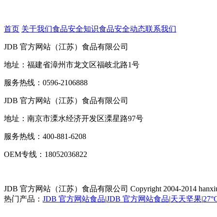
首页
关于我们
食品安全知识
食品安全动态
联系我们
JDB 官方网站（江苏）食品有限公司
地址：福建省漳州市龙文区福岐北路1号
服务热线：0596-2106888
JDB 官方网站（江苏）食品有限公司
地址：南京市溧水经济开发区溧星路97号
服务热线：400-881-6208
OEM专线：18052036822
JDB 官方网站（江苏）食品有限公司
Copyright 2004-2014 hanxiu
热门产品：
JDB 官方网站食品
|
JDB 官方网站食品
|
天天坚果
|
27