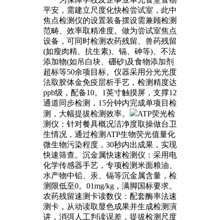
平安，需建立尺度化快检尝试室，此中
焦点检测仪的设置装备摆设需兼顾检测
范畴、效率取精准度。做为尝试室焦点
设备，可同时检测农药残留、兽药残留
(如瘦肉精、抗生素)、镉、砷等)、不法
添加物(如吊白块、硼砂)及食物添加剂
超标等50余项目标。仪器采用分光光度
法取胶体金免疫层析手艺，检测精度达
ppb级，配备10。1英寸触摸屏，支撑12
通道同步检测，15分钟内完成单项目检
测，大幅提拔检测效率。
ATP荧光检
测仪：针对餐具概况洁净度取操做台卫
生情况，通过检测ATP生物荧光值量化
微生物污染程度，30秒内出成果，实现
快速筛查。沉金属快速检测仪：采用电
化学传感器手艺，专项检测米面粮油、
水产物中铅、汞、镉等沉金属含量，检
测限低至0。01mg/kg，满脚国标要求。
农药残留速测卡读数仪：配套酶率法速
测卡，从动读取显色成果并生成检测演
讲，消弭人工判读误差，提拔检测尺度