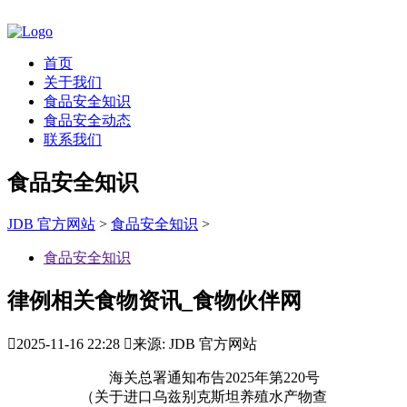
首页
关于我们
食品安全知识
食品安全动态
联系我们
食品安全知识
JDB 官方网站
>
食品安全知识
>
食品安全知识
律例相关食物资讯_食物伙伴网

2025-11-16 22:28

来源: JDB 官方网站
海关总署通知布告2025年第220号
（关于进口乌兹别克斯坦养殖水产物查