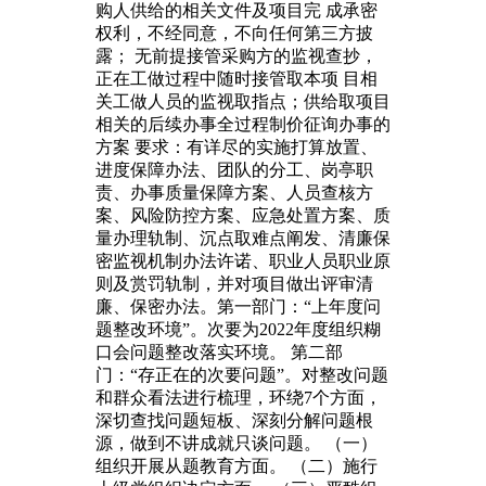
购人供给的相关文件及项目完 成承密
权利，不经同意，不向任何第三方披
露； 无前提接管采购方的监视查抄，
正在工做过程中随时接管取本项 目相
关工做人员的监视取指点；供给取项目
相关的后续办事全过程制价征询办事的
方案 要求：有详尽的实施打算放置、
进度保障办法、团队的分工、岗亭职
责、办事质量保障方案、人员查核方
案、风险防控方案、应急处置方案、质
量办理轨制、沉点取难点阐发、清廉保
密监视机制办法许诺、职业人员职业原
则及赏罚轨制，并对项目做出评审清
廉、保密办法。第一部门：“上年度问
题整改环境”。次要为2022年度组织糊
口会问题整改落实环境。 第二部
门：“存正在的次要问题”。对整改问题
和群众看法进行梳理，环绕7个方面，
深切查找问题短板、深刻分解问题根
源，做到不讲成就只谈问题。 （一）
组织开展从题教育方面。 （二）施行