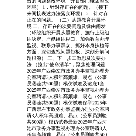
出的问题整改环境，开首部门概述整改
环境） 1．针对存正在的问题。（接下
来间接表述办法落实环境） 2．针对存
正在的问题。 （二）从题教育开展环
境 二、存正在的次要问题及缘由阐发
（环绕组织开展从题教育、施行上级组
织决定、严酷组织糊口、加强教育办理
监视、联系办事群众、抓好本身扶植等
方面，深切查找问题短板、深刻分解问
题根源） 三、下一步工做思及次要办
法 （拉出“使命清单”，聚焦处理问题
2025年广西崇左市政务办事监视办理办
公室聘请3人积年高频难、易点（公事
员测验共500题）模仿试卷及谜底1套
2025年广西崇左市政务办事监视办理办
公室聘请3人积年高频难、易点（公事
员测验共500题）模仿试卷保举2025年
广西崇左市政务办事监视办理办公室聘
请3人积年高频难、易点（公事员测验
共500题）模仿试卷最新2025年广西河
池市政务办事监视办理办公室聘请3人
积年高频难、易点（公事员测验共500