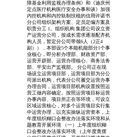
障基金利用监视办理条例》和《迪庆州
定点医疗机构医疗安全办事和谈》加强
内控机构和内控轨制扶植的信用许诺书
分公司组织架构方案、定员定编方案及
职责分工 1。组织机构 集团公司设立资
产运营分公司，按成长需求逐渐配齐机
构人员，暂定分公司带领6人（2正4
副）），本部设5个本能机能部分1个事
业核心，即分析办理部、财政资产部、
运营开辟部、运营办理核心、商务法务
部、平安出产监视部。 分公司正在现
场设立运营项目部，运营项目部为分公
司派出机构，代表分公司履交运营办事
办理合同，运营项目部机构设置按照运
营工做内容确定。按照运营项目标运营
办事内容、项目所正在等环境，可设立
区域运营核心，对多个运营项目实行集
中运营办理，以充实操纵运营资本，上
年度组织糊口会整改办法落实环境和从
题教育开展环境 （一）上年度组织糊
口会整改办法落实环境 （上年度查摆