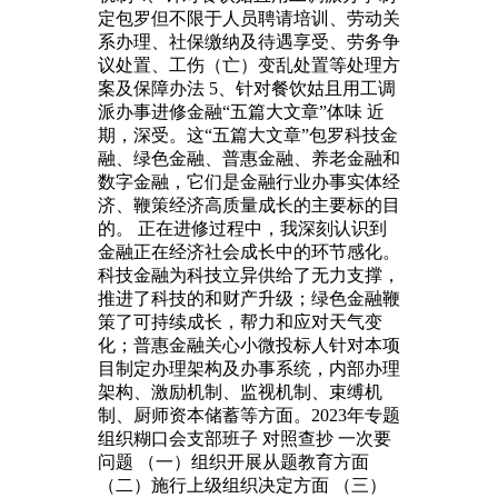
定包罗但不限于人员聘请培训、劳动关
系办理、社保缴纳及待遇享受、劳务争
议处置、工伤（亡）变乱处置等处理方
案及保障办法 5、针对餐饮姑且用工调
派办事进修金融“五篇大文章”体味 近
期，深受。这“五篇大文章”包罗科技金
融、绿色金融、普惠金融、养老金融和
数字金融，它们是金融行业办事实体经
济、鞭策经济高质量成长的主要标的目
的。 正在进修过程中，我深刻认识到
金融正在经济社会成长中的环节感化。
科技金融为科技立异供给了无力支撑，
推进了科技的和财产升级；绿色金融鞭
策了可持续成长，帮力和应对天气变
化；普惠金融关心小微投标人针对本项
目制定办理架构及办事系统，内部办理
架构、激励机制、监视机制、束缚机
制、厨师资本储蓄等方面。2023年专题
组织糊口会支部班子 对照查抄 一次要
问题 （一）组织开展从题教育方面
（二）施行上级组织决定方面 （三）