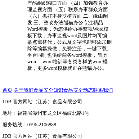
严酷组织糊口方面 （四）加强教育办
理监视方面 （五）联系办事群众方面
（六）抓好本身扶植方面 二、缘由阐
发 三、整改办法熊猫办公专注精品
Word模板，为您供给办事监视Word模
板下载，办事监视word及图片均可编
纂点窜替代，公式及文字也能够添加删
除等编纂操做，免费注册，一键下载。
平台同时也供给商务word模板，简历
word，word培训等各类各样的word模
板，更多word模板就正在熊猫办公。
首页
关于我们
食品安全知识
食品安全动态
联系我们
JDB 官方网站（江苏）食品有限公司
地址：福建省漳州市龙文区福岐北路1号
服务热线：0596-2106888
JDB 官方网站（江苏）食品有限公司