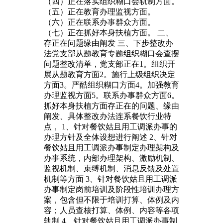
（四）正在落实组织糊口会轨制方面。
（五）正在教育办理监视方面。
（六）正在联系办事群众方面。
（七）正在抓好本身扶植方面。 二、
存正在问题缘由阐发 三、下步整改办
法党支部从题教育专题组织糊口会查摆
问题整改清单，党支部正在1。组织开
展从题教育方面2。施行上级组织决定
方面3。严酷组织糊口方面4。加强教育
办理监视方面5。联系办事群众方面6。
抓好本身扶植方面存正在的问题、缘由
阐发、具体整改办法连系餐饮行业特
点， 1、针对餐饮姑且用工调派办事的
办理方针及全体设想进行阐述 2、针对
餐饮姑且用工调派办事制定办理架构及
办事系统，内部办理架构、激励机制、
监视机制、束缚机制、消息反馈及处置
机制等方面 3、针对餐饮姑且用工调派
办事制定岗前培训及阶段性培训办理方
案，包含但不限于培训打算、体例及内
容；人员查核打算、体例、内容等各项
轨制 4、针对餐饮姑且用工调派办事制