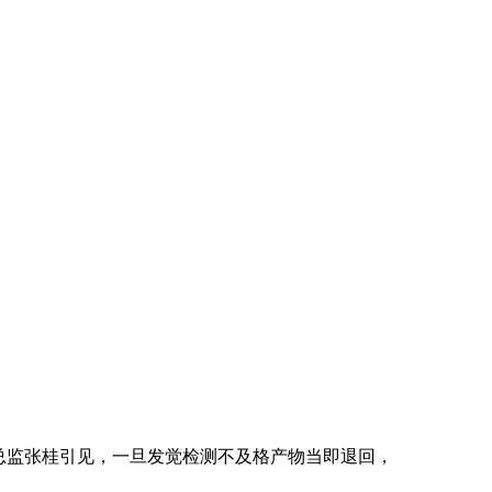
总监张桂引见，一旦发觉检测不及格产物当即退回，