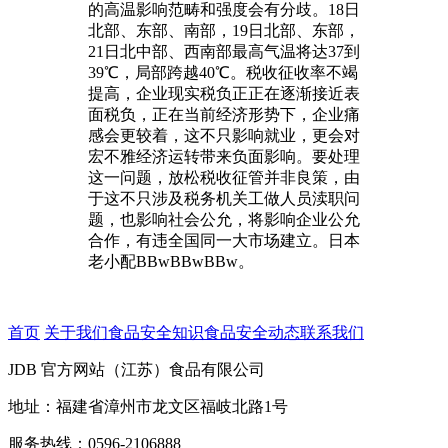
的高温影响范畴和强度会有分歧。18日
北部、东部、南部，19日北部、东部，
21日北中部、西南部最高气温将达37到
39℃，局部跨越40℃。税收征收率不竭
提高，企业现实税负正正在逐渐接近表
面税负，正在当前经济形势下，企业痛
感会更较着，这不只影响就业，更会对
宏不雅经济运转带来负面影响。要处理
这一问题，放松税收征管并非良策，由
于这不只涉及税务机关工做人员渎职问
题，也影响社会公允，将影响企业公允
合作，有违全国同一大市场建立。日本
老小配BBwBBwBBw。
首页
关于我们
食品安全知识
食品安全动态
联系我们
JDB 官方网站（江苏）食品有限公司
地址：福建省漳州市龙文区福岐北路1号
服务热线：0596-2106888