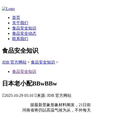
首页
关于我们
食品安全知识
食品安全动态
联系我们
食品安全知识
JDB 官方网站
>
食品安全知识
>
食品安全知识
日本老小配BBwBBw

2025-10-29 05:10

来源: JDB 官方网站
据最新景象形象材料阐发，21日前
河南省将仍以高温气候为从，不外每天