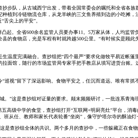
步队，从古城西宁出发，带着全国常委会的嘱托和全省各族群
杞种植到冷链物流仓库，从龙羊峡的三文鱼养殖到边的小吃摊，
“舌尖上的平安”。
起。全省600余名监管人员要办事11。5万家从体，人均监管负
县的食物店，光是车程有时就跨越500公里。“有时候实是顾
温度完满融合。查抄组把“四个最严”要求化做牧平易近帐篷
的拉面馆，随行的市场监管局专家手把手教店从填写进货台账。这
巡视”留下了深远影响。食物平安之，任沉而道远。唯有常抓
。”这是查抄组对证量的要求。颠末频频研讨，一批连系青海现
五高级中学的食堂，查抄组打开“互联网+明厨亮灶”平台，消毒
长、班从任、教师和家长代表轮番“坐岗”，像守护塔尔寺的酥油
这是查抄组全体的共识。两个多月的查抄中，一些躲藏正在食物