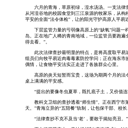
六月的青海，草原初绿，湟水汤汤。一支法律查抄
从河湟谷地的校园食堂到三江泉源的牧家乐，从枸
平安的全面“法令体检”，让的阳光守护高原人平易近
下层监管力量的亏弱像高原上的“缺氧”问题一样凸
岛。正在地广人稀的青南地域，一位监管员要跑遍全
得去看。”。
此次法律查抄最明显的特点，是将高度取平易近生
组员们向牧平易近肉毒毒素防控学问；正在海东市
偶情，让食物平安法实正走进了各族群众心里。
高原的炎天短暂而宝贵，这场为期两个月的法令“
桌上满满的平安感。
“提出的要像冬虫夏草，既扎底子土，又价值连城
教科文卫组的查抄透着“师生情”。正在西宁市第
天。”青海立异的“五陪餐”轨制，让包保干部、校
“法律查抄不克不及当‘老’，要敢于揭短亮丑。”