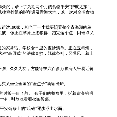
众的，踏上了为期两个月的食物平安“护航之旅”。
法律查抄组的脚印遍及青海大地，以一次对全省食物
荷达190家，相当于一小我要照看整个青海湖的鸟
此失彼，像正在草原上逃狼群，跑完这个点，阿谁点又
里的家常话、学校食堂里的查抄清单。正在玉树州，
种“高原式”的法律查抄，既律条则，又懂风土着土
不懈、久久为功，方能守护六百多万青海人平易近餐
实又坐位全国的“金点子”新颖出炉。
的时长一目了然。“孩子们的餐盘里，拆着青海的明
灯一样，时辰照看着校园餐桌。
平安链条上的“暗礁”逐步浮出水面。