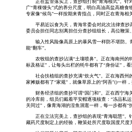
正在监管落实上，查抄组打制“青海模式”。针对
广“青稞馒头”式的养分尺度，明白高油高盐高糖食物
专家像“候鸟”一样按期来青指点，同时正在青海相
平易近以食为天，青海常委会对此次法律查抄高
委员会担任同志别离担任分查抄组组长，高位鞭策
输入性风险像高原上的暴风雪一样防不堪防。青海
能“翻车”。
农牧组的查抄沾满“土壤喷鼻”。正在海南州的牦
标及格证”，让每头出栏的牦牛都有了“身份证”，
社会扶植组的查抄充满“炊火气”。正在海西州的夜市
家摊贩都有了“家规”，就像草原上的“阿吾”()一
财务经济组的查抄可谓“国门和”。正在西宁海关
的冷库前，组员们戴着平安帽逐项核查：“冻品私运
关同过”，像青海湖的湟鱼洄逛一样，每一步都有“
正在立法完美上，查抄组的表现“青海聪慧”。针
藏药尺度制定上的经验，鞭策处所尺度取国度尺度