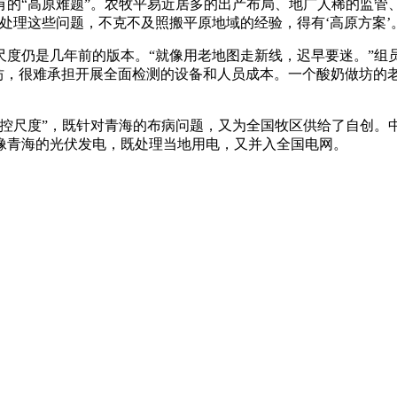
“高原难题”。农牧平易近居多的出产布局、地广人稀的监管
处理这些问题，不克不及照搬平原地域的经验，得有‘高原方案’
仍是几年前的版本。“就像用老地图走新线，迟早要迷。”组员的
做坊，很难承担开展全面检测的设备和人员成本。一个酸奶做坊的
尺度”，既针对青海的布病问题，又为全国牧区供给了自创。中关
像青海的光伏发电，既处理当地用电，又并入全国电网。