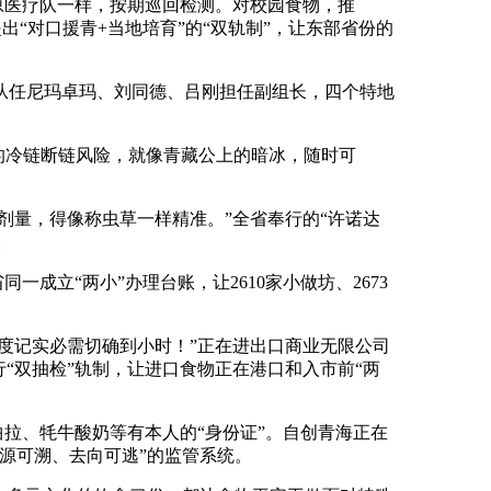
原医疗队一样，按期巡回检测。对校园食物，推
出“对口援青+当地培育”的“双轨制”，让东部省份的
任尼玛卓玛、刘同德、吕刚担任副组长，四个特地
的冷链断链风险，就像青藏公上的暗冰，随时可
量，得像称虫草一样精准。”全省奉行的“许诺达
。
立“两小”办理台账，让2610家小做坊、2673
度记实必需切确到小时！”正在进出口商业无限公司
“双抽检”轨制，让进口食物正在港口和入市前“两
拉、牦牛酸奶等有本人的“身份证”。自创青海正在
源可溯、去向可逃”的监管系统。