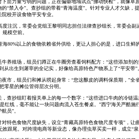
下层力量亏弱的问题，正在偏僻地域试点“挪动快检”，就像草
的“禁入令”。查抄组的带着“青海温度”。针对专业人才欠缺，提
关院校开设食物平安专业。
度注沉，常委会党组王黎明同志担任法律查抄组长，常委会副从
、规模空前。
80%以上的食物依赖省外供给，更让人担心的是，进口生鲜
牛养殖场，组员们蹲正在牛圈旁查看饲料配方：“这些添加剂的剂
看到从出生到屠宰的全记实，好像给高原特色产物系上了“平安带”
，组员们和摊从唠起身常：“您这酿皮的调料保质期，”全省同一成
样，把零星的摊位管得层次分明。
，查抄组盯着报关单上的每一个数字：“这些进口牛肉的冷链温
是红线，毫不能让一块问题肉流入苍生餐桌。”西宁海关严酷施行
护航员”。
对特色食物尺度缺失，设立“青藏高原特色食物尺度专项”，让曲
无效跟尾。对跨境电商等新业态，像办理虫草买卖一样，成立“泉