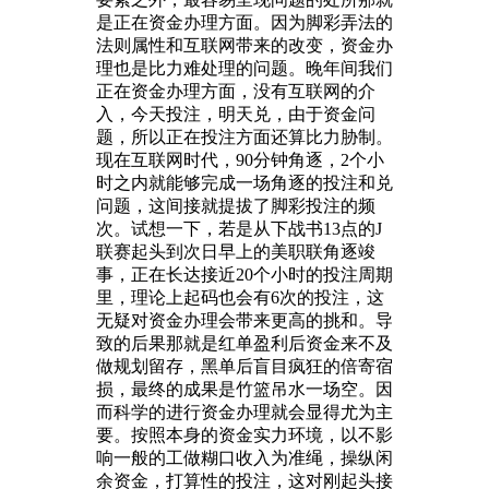
是正在资金办理方面。因为脚彩弄法的
法则属性和互联网带来的改变，资金办
理也是比力难处理的问题。晚年间我们
正在资金办理方面，没有互联网的介
入，今天投注，明天兑，由于资金问
题，所以正在投注方面还算比力胁制。
现在互联网时代，90分钟角逐，2个小
时之内就能够完成一场角逐的投注和兑
问题，这间接就提拔了脚彩投注的频
次。试想一下，若是从下战书13点的J
联赛起头到次日早上的美职联角逐竣
事，正在长达接近20个小时的投注周期
里，理论上起码也会有6次的投注，这
无疑对资金办理会带来更高的挑和。导
致的后果那就是红单盈利后资金来不及
做规划留存，黑单后盲目疯狂的倍寄宿
损，最终的成果是竹篮吊水一场空。因
而科学的进行资金办理就会显得尤为主
要。按照本身的资金实力环境，以不影
响一般的工做糊口收入为准绳，操纵闲
余资金，打算性的投注，这对刚起头接