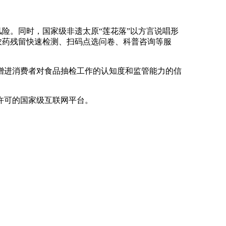
险。同时，国家级非遗太原“莲花落”以方言说唱形
农药残留快速检测、扫码点选问卷、科普咨询等服
进消费者对食品抽检工作的认知度和监管能力的信
许可的国家级互联网平台。