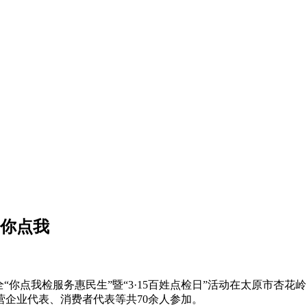
“你点我
你点我检服务惠民生”暨“3·15百姓点检日”活动在太原市杏
企业代表、消费者代表等共70余人参加。