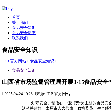
首页
关于我们
食品安全知识
食品安全动态
联系我们
食品安全知识
JDB 官方网站
>
食品安全知识
>
食品安全知识
山西省市场监督管理局开展3·15食品安全

2025-04-24 19:26

来源: JDB 官方网站
以“守安全、稳信心、促消费”为主题的食品安全“
活动并致辞。太原市人大代表、政协委员、生产经营