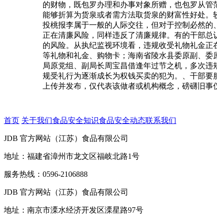
的财物，既包罗办理和办事对象所赠，也包罗从管
能够折算为货泉或者需方法取货泉的财富性好处。
投桃报李属于一般的人际交往，但对于控制必然的
正在清廉风险，同样违反了清廉规律。有的干部总
的风险。从执纪监视环境看，违规收受礼物礼金正
等礼物和礼金、购物卡；海南省陵水县委原副、委
局原党组、副局长周宝昌借逢年过节之机，多次违
规受礼行为逐渐成长为权钱买卖的犯为。、干部要
上传并发布，仅代表该做者或机构概念，磅礴旧事
首页
关于我们
食品安全知识
食品安全动态
联系我们
JDB 官方网站（江苏）食品有限公司
地址：福建省漳州市龙文区福岐北路1号
服务热线：0596-2106888
JDB 官方网站（江苏）食品有限公司
地址：南京市溧水经济开发区溧星路97号