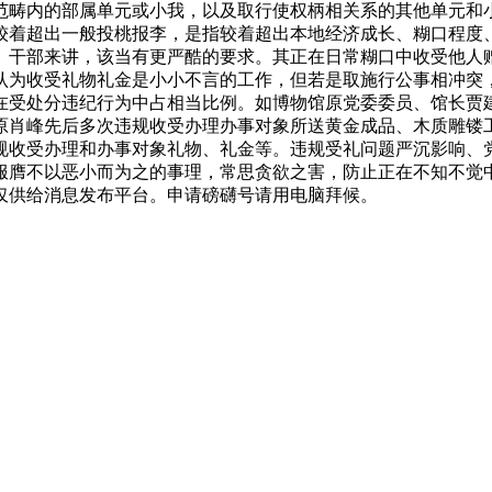
范畴内的部属单元或小我，以及取行使权柄相关系的其他单元和
较着超出一般投桃报李，是指较着超出本地经济成长、糊口程度
、干部来讲，该当有更严酷的要求。其正在日常糊口中收受他人赠
认为收受礼物礼金是小小不言的工作，但若是取施行公事相冲突
在受处分违纪行为中占相当比例。如博物馆原党委委员、馆长贾
原肖峰先后多次违规收受办理办事对象所送黄金成品、木质雕镂
规收受办理和办事对象礼物、礼金等。违规受礼问题严沉影响、
服膺不以恶小而为之的事理，常思贪欲之害，防止正在不知不觉
仅供给消息发布平台。申请磅礴号请用电脑拜候。