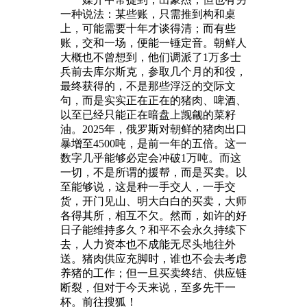
一种说法：某些账，只需推到构和桌
上，可能需要十年才谈得清；而有些
账，交和一场，便能一锤定音。朝鲜人
大概也不曾想到，他们调派了1万多士
兵前去库尔斯克，参取几个月的和役，
最终获得的，不是那些浮泛的交际文
句，而是实实正在正在的猪肉、啤酒、
以至已经只能正在暗盘上觊觎的菜籽
油。2025年，俄罗斯对朝鲜的猪肉出口
暴增至4500吨，是前一年的五倍。这一
数字几乎能够必定会冲破1万吨。而这
一切，不是所谓的援帮，而是买卖。以
至能够说，这是种一手交人，一手交
货，开门见山、明大白白的买卖，大师
各得其所，相互不欠。然而，如许的好
日子能维持多久？和平不会永久持续下
去，人力资本也不成能无尽头地往外
送。猪肉供应充脚时，谁也不会去考虑
养猪的工作；但一旦买卖终结、供应链
断裂，但对于今天来说，至多先干一
杯。前往搜狐！