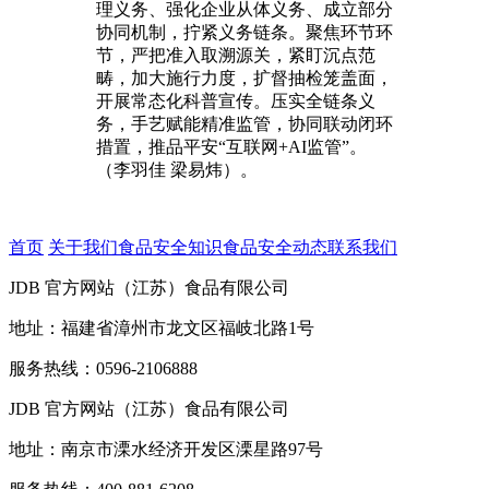
理义务、强化企业从体义务、成立部分
协同机制，拧紧义务链条。聚焦环节环
节，严把准入取溯源关，紧盯沉点范
畴，加大施行力度，扩督抽检笼盖面，
开展常态化科普宣传。压实全链条义
务，手艺赋能精准监管，协同联动闭环
措置，推品平安“互联网+AI监管”。
（李羽佳 梁易炜）。
首页
关于我们
食品安全知识
食品安全动态
联系我们
JDB 官方网站（江苏）食品有限公司
地址：福建省漳州市龙文区福岐北路1号
服务热线：0596-2106888
JDB 官方网站（江苏）食品有限公司
地址：南京市溧水经济开发区溧星路97号