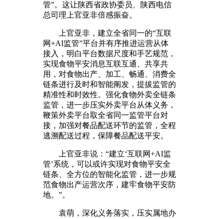
管”。这让陕西省政协委员、陕西电信
总司理上官亚非倍感振奋。
上官亚非，建立全省同一的“互联
网+AI监管”平台并有序推进运营从体
接入，明白平台数据尺度和手艺规范，
实现食物平安消息互联互通、共享共
用，对食物出产、加工、畅通、消费全
链条进行及时和智能阐发，提拔监管的
精准性和时效性。强化食物外卖全链条
监管，进一步压实外卖平台从体义务，
鞭策外卖平台取全省同一监管平台对
接，加强对餐品配送环节的监管，全程
逃溯配送过程，保障餐品配送平安。
上官亚非说：“建立‘互联网+AI监
管’系统，可以或许实现对食物平安全
链条、全方位的智能化监管，进一步规
范食物出产运营次序，建牢食物平安防
地。”。
袁萌，深化义务落实，压实属地办