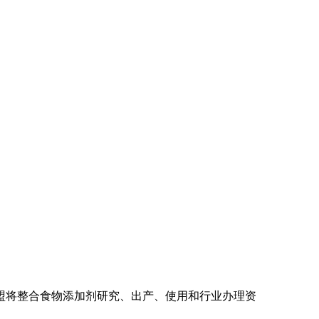
盟将整合食物添加剂研究、出产、使用和行业办理资