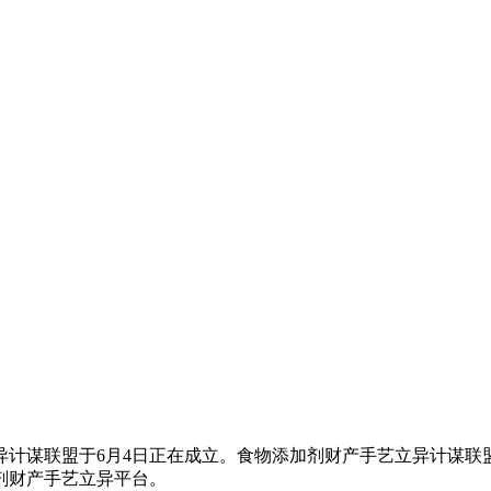
谋联盟于6月4日正在成立。食物添加剂财产手艺立异计谋联
剂财产手艺立异平台。