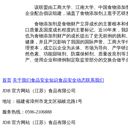
该联盟由工商大学、江南大学、中国食物添加剂和
企业配合倡议组建，涵盖了食物添加剂上逛手艺研
食物添加剂是食物财产立异成长的主要根本和食
口质量及国度成长程度的主要标记。近10年来，我
也为食物添加剂财产的成长提出了史无前例的挑和
健康，并且严沉影响了我国的国际声誉。工商大学
理资本，成立以企业为从体、市场为导向、产学研
然色素、功能甜味剂、防腐保鲜剂、质量改良剂等
产、使用企业和律例制定取监管部分的交换合做平
首页
关于我们
食品安全知识
食品安全动态
联系我们
JDB 官方网站（江苏）食品有限公司
地址：福建省漳州市龙文区福岐北路1号
服务热线：0596-2106888
JDB 官方网站（江苏）食品有限公司