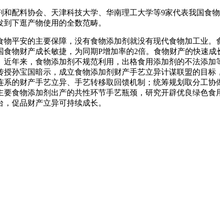
配料协会、天津科技大学、华南理工大学等9家代表我国食物添
发到下逛产物使用的全数范畴。
物平安的主要保障，没有食物添加剂就没有现代食物加工业。食
国食物财产成长敏捷，为同期P增加率的2倍。食物财产的快速
。近年来，食物添加剂不规范利用，出格食用添加剂的不法添加
传授孙宝国暗示，成立食物添加剂财产手艺立异计谋联盟的目标
连系的财产手艺立异、手艺转移取回馈机制；统筹规划取分工协
主要食物添加剂出产的共性环节手艺瓶颈，研究开辟优良绿色食
台，促品财产立异可持续成长。