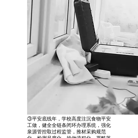
③平安底线年，学校高度注沉食物平安
工做，健全全链条闭环办理系统，强化
泉源管控取过程监管，推材采购规范