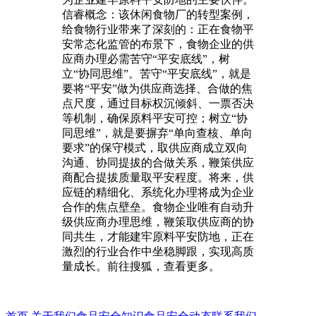
信睿概念：该休闲食物厂的转型案例，
给食物行业带来了深刻的：正在食物平
安常态化监管的布景下，食物企业的供
应商办理必需苦守“平安底线”，树
立“协同思维”。苦守“平安底线”，就是
要将“平安”做为供应商选择、合做的焦
点尺度，通过目标权沉倾斜、一票否决
等机制，确保原料平安可控；树立“协
同思维”，就是要摒弃“单向查核、单向
要求”的保守模式，取供应商成立双向
沟通、协同提拔的合做关系，鞭策供应
商配合提拔质量取平安程度。将来，供
应链的精细化、系统化办理将成为企业
合作的焦点壁垒。食物企业唯有自动升
级供应商办理思维，鞭策取供应商的协
同共生，才能建牢原料平安防地，正在
激烈的行业合作中坐稳脚跟，实现高质
量成长。前往搜狐，查看更多。