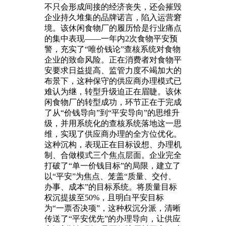
不只会形成间接的经济丧失，还会摧毁
企业持久堆集的品牌诺言，陷入运营窘
境。该休闲食物厂的履历恰是行业痛点
的集中表现——一年内2次食物平安预
警，充实了“唯价钱论”查核系统对食物
企业的致命风险。正在消费者对食物平
安要求日益提高、监管力度不竭加大的
布景下，这种保守的供应商办理模式已
难认为继，转型升级迫正在眉睫。该休
闲食物厂的转型成功，环节正在于完成
了从“价钱导向”到“平安导向”的思维升
级，并用系统化的查核系统落地这一思
维，实现了供应商办理的全方位优化。
这种沉构，表现正在目标设想、办理机
制、合做模式三个焦点层面。企业完全
打破了“单一价钱目标”的局限，建立了
以“平安”为焦点、笼盖“质量、交付、
办事、成本”的目标系统。将质量目标
权沉提拔至50%，且明白平安目标
为“一票否决项”，这种权沉分派，清晰
传送了“平安优先”的办理导向，让供应