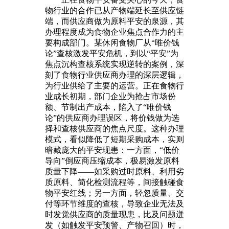
物行业的合作已从产物端延长至供应链
端，而供应商做为原料平安的泉源，其
办理程度成为食物企业焦点合作力的主
要构成部门。某休闲食物厂从“唯价钱
论”查核激发平安危机，到以“平安”为
焦点沉构查核系统实现逆转的案例，深
刻了食物行业供应商办理的深层逻辑，
为行业供给了主要的运营。正在食物行
业成长初期，部门企业为抢占市场份
额、节制出产成本，陷入了“唯价钱
论”的供应商办理误区，将价钱做为选
择和查核供应商的焦点尺度。这种办理
模式，看似降低了短期采购成本，实则
暗藏庞大的平安现患：一方面，“低价
导向”倒应商压缩成本，极易激发原料
质量下降——如采购过时原料、利用劣
质原料、简化检测流程等，间接触碰食
物平安红线；另一方面，轻忽质量、交
付等环节维度的查核，导致企业无法及
时发觉供应商的质量现患，比及问题迸
发（如触发平安预警、产物召回）时，