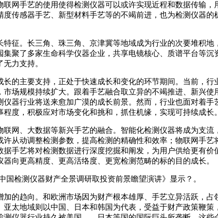
物联网手艺的使用使得检测仪器可以或许实现近程和数据传输，用
精度传感器手艺、新型材料手艺等的不竭前进，也为检测仪器的
特征。长三角、珠三角、京津冀等地域成为行业的次要堆积地，
园集聚了多家生命科学仪器企业，共享电镜核心、质谱平台等沉
了无力支持。
长的主要支持，正处于快速成长和变化的环节期间。当前，行业
，市场规模持续扩大。跟着手艺融合取立异的不竭推进、新兴使
测仪器行业将送来愈加广漠的成长前景。然而，行业也面对着手
事程度，积极应对市场变化和挑和，抓住机缘，实现可持续成长
联网、大数据等新兴手艺的融合。智能化检测仪器将成为支流，
或许从动调整检测参数，提高检测的精确性和效率；物联网手艺
数据手艺将对检测数据进行深度挖掘和阐发，为用户供给更有价
仪器向更高精度、更高活络度、更宽检测范畴的标的目的成长。
0年中国检测仪器财产全景调研取投资前景瞻望演讲》显示？。
加的趋向。和欧洲市场因为财产根本雄厚、手艺立异活跃，占领
。亚太地域则以中国、日本和韩国为代表，受益于财产政策鞭策
检测仪器行业持久被美国、、日本等国的国际巨头所垄断，这些