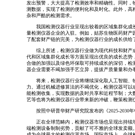
发出预警，大大提高了检测效率和精确性。同时，
测数据，实现了检测的便利化和及时化。此外，高
杂和严酷的检测需求。
我国检测仪器行业呈现出较着的区域集群化成长
量检测仪器企业的入驻。例如，姑苏生物医药财产
了配套财产链的完美，为检测仪器行业的成长供给
综上所述，检测仪器行业做为现代科技和财产成
代和区域集群化成长等方面呈现出优良的成长态势
合做的加强以及绿色环保取可持续成长的深切，检
器企业需要不竭加强手艺立异，提拔产质量量和办
将来，检测仪器行业将继续深化取人工智能、物
力。通过机械进修算法的不竭优化，检测仪器可以
能检测收集，实现数据的及时共享和近程节制；大
艺等也将为检测仪器行业带来新的冲破，鞭策检测
按照中研普华财产研究院发布的《2025-203
正在全球范畴内，检测仪器市场也呈现出持续增
端检测设备制制劣势，贡献了可不雅的全球发卖额
成为全球最大的检测仪器市场。国际市场上，全球