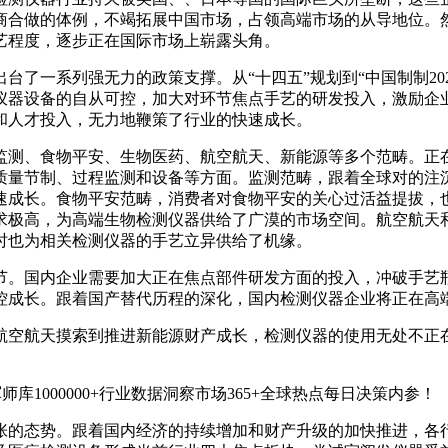
商合做的体例，不竭拓展中国市场，占领高端市场的从导地位。
艺程度，逐步正在国际市场上崭露头角。
一系列强无力的政策支撑。从“十四五”规划到“中国制制202
仪器设备的自从可控，加大对环节焦点手艺的研发投入，激励企
和人才投入，无力地鞭策了行业的快速成长。
、食物平安、生物医药、航空航天、新能源等多个范畴。正在
质量节制、过程监测和设备等方面。监测范畴，跟着全球对的注
速成长。食物平安范畴，消费者对食物平安的关心过活益提拔，
求极高，为高端生物检测仪器供给了广漠的市场空间。航空航天
时也为相关检测仪器的手艺立异供给了机缘。
。国内企业需要加大正在焦点部件研发方面的投入，冲破手艺瓶
控成长。跟着国产替代历程的深化，国内检测仪器企业将正在高
空航天摸索到推进新能源财产成长，检测仪器的使用无处不正在
库1000000+行业数据洞察市场365+全球热点每日决策内参！
的态势。跟着国内经济的持续增加和财产升级的加快推进，各行