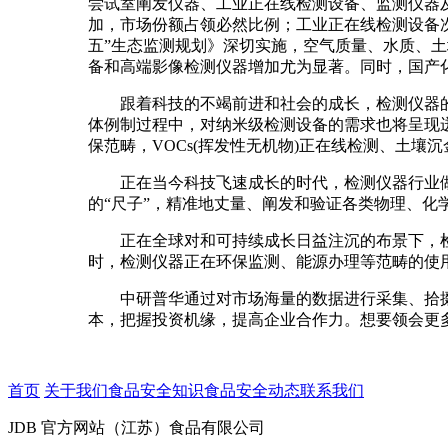
尝试室阐发仪器、工业正在线检测设备、监测仪器
加，市场份额占领必然比例；工业正在线检测设备
五”生态监测规划》深切实施，空气质量、水质、土
备和高端影像检测仪器增加尤为显著。同时，国产
跟着科技的不竭前进和社会的成长，检测仪器的
体例制过程中，对纳米级检测设备的需求也将呈现
保范畴，VOCs(挥发性无机物)正在线检测、土
正在当今科技飞速成长的时代，检测仪器行业做为
的“尺子”，精准地丈量、阐发和验证各类物理、
正在全球对和可持续成长日益注沉的布景下，检
时，检测仪器正在环保监测、能源办理等范畴的使
中研普华通过对市场海量的数据进行采集、拾掇
本，把握投资机缘，提高企业合作力。想要领会更多
首页
关于我们
食品安全知识
食品安全动态
联系我们
JDB 官方网站（江苏）食品有限公司