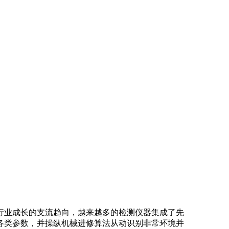
业成长的支流趋向，越来越多的检测仪器集成了先
各类参数，并操纵机械进修算法从动识别非常环境并