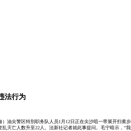
违法行为
天海）油尖警区特別职务队人员1月12日正在尖沙咀一带展开扫黄
变乱灭亡人数升至22人。法新社记者就此事提问。毛宁暗示，“