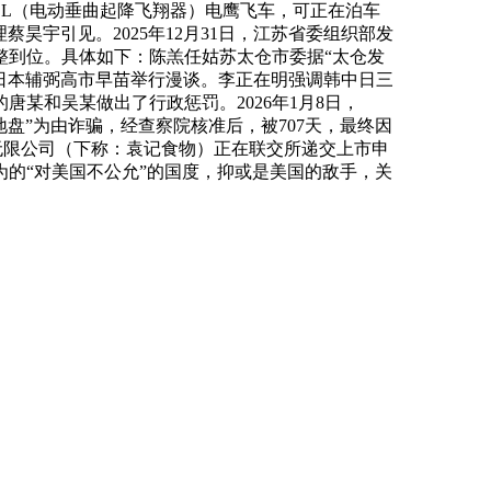
OL（电动垂曲起降飞翔器）电鹰飞车，可正在泊车
昊宇引见。2025年12月31日，江苏省委组织部发
整到位。具体如下：陈羔任姑苏太仓市委据“太仓发
取日本辅弼高市早苗举行漫谈。李正在明强调韩中日三
某和吴某做出了行政惩罚。2026年1月8日，
盘”为由诈骗，经查察院核准后，被707天，最终因
股份无限公司（下称：袁记食物）正在联交所递交上市申
的“对美国不公允”的国度，抑或是美国的敌手，关