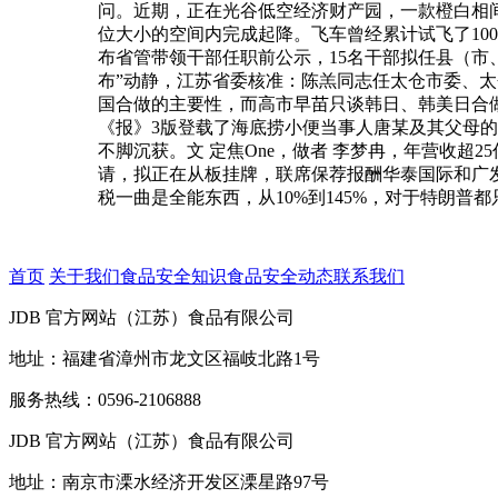
问。近期，正在光谷低空经济财产园，一款橙白相间
位大小的空间内完成起降。飞车曾经累计试飞了100
布省管带领干部任职前公示，15名干部拟任县（市
布”动静，江苏省委核准：陈羔同志任太仓市委、太
国合做的主要性，而高市早苗只谈韩日、韩美日合做
《报》3版登载了海底捞小便当事人唐某及其父母的
不脚沉获。文 定焦One，做者 李梦冉，年营收超
请，拟正在从板挂牌，联席保荐报酬华泰国际和广
税一曲是全能东西，从10%到145%，对于特朗普
首页
关于我们
食品安全知识
食品安全动态
联系我们
JDB 官方网站（江苏）食品有限公司
地址：福建省漳州市龙文区福岐北路1号
服务热线：0596-2106888
JDB 官方网站（江苏）食品有限公司
地址：南京市溧水经济开发区溧星路97号