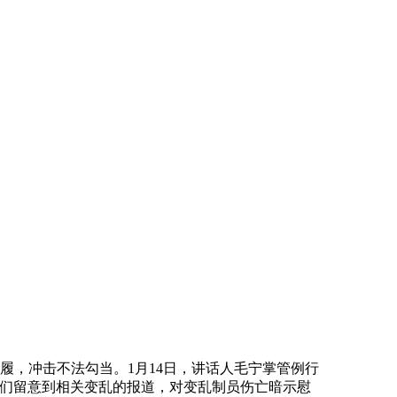
步履，冲击不法勾当。1月14日，讲话人毛宁掌管例行
我们留意到相关变乱的报道，对变乱制员伤亡暗示慰