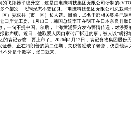
的飞翔器平稳升空，这是由电鹰科技集团无限公司研制的eVT
多个架次，飞翔形态不变优良。”电鹰科技集团无限公司总裁帮理蔡
、区）委或县（市、区）长人选。目前，15名干部相关职务已调
仓口岸党工委。1月13日，韩国总统李正在明正在日本奈良县
，一句不提中国。尔后，上海黄浦警方发布警情传递，对涉案的唐
报歉声明。近日，他取爱人因自家砖厂拆迁的事，被人以“瞒报地
25亿的袁记云饺，要上市了。2026年1月12日，袁记食物集团
发证券。正在特朗普的第二任期，关税曾经成了老套，仍是他认为
都只不外是个数字，张口就来。