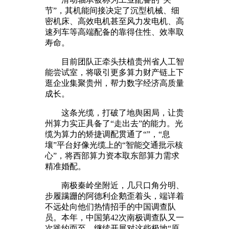
节”，其机能间接决定了沉型机械、细
密机床、高效电机甚至风力发电机、高
速列车等高端配备的靠得住性、效率取
寿命。
目前团队正牵头扶植贵州省人工智
能尝试室，将吸引更多算力财产链上下
逛企业集聚贵州，帮力数字经济高质量
成长。
这条光缆，打破了地舆困局，让贵
州算力实正具备了“走出去”的能力。光
缆为算力的矫捷调配贯通了“”，“息
壤”平台好像光缆上的“智能交通批示核
心”，将西部算力资本取东部算力需求
精准婚配。
南极秦岭坐附近，几只口角分明、
步履蹒跚的阿德利企鹅歪着头，端详着
不远处向他们热情招手的中国调查队
员。本年，中国第42次南极调查队又一
次践约而至，继续开展对这些极地“原