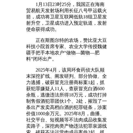
1月13日23时25分，我国正在海南
贸易航天发射场利用长征八号甲运载火
箭，成功将卫星互联网低轨18组卫星发
射升空，卫星成功进入预定轨道，发射
使命获得成功。
正在斯图尔特的农场，赞比亚大豆
科技小院首席专家、农业大学传授魏健
疆手把手本地农户“做物—菌物—肥
料”闭环出产。
2025年4月，该局环食药侦大队颠
末深挖扩线、阐发研判、部分协做、全
力逃捕，破获冒充注册商标案1起，抓
获犯罪嫌疑人11人，查获冒充白酒600
余瓶，逃缴违法所得18万元，成功打掉
制售假酒犯罪团伙1个、2处，摧毁了一
条出产发卖高档白酒的犯罪链条，涉案
价值1000余万元。2025年8月，曲播、
社交平台、短视频等不法肉成品收集发
卖路子，深挖肉类产物违法犯罪泉源线
索，破获不法运营肉成品案件2起，抓