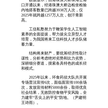
口开通以来，经港珠澳大桥边检坐检验
内地搭客数量已跨越3938万人次，仅
2025年就跨越1257万人次，创汗青新
高。
工信私塾努力于鞭策学生人工智能
素养的全面提拔，帮力拔尖立异型人才
培育，为我国将来工信科技人才步队储
蓄力量。
结构将来财产，要统筹经济性取计
谋性，分析考虑绝对劣势和比力劣势，
深耕细分赛道，摸索各具特色的成长径
和模式。
2025年以来，环食药侦大队共开展
专场普法宣传6次，面临面宣传100余场
次，发放宣传材料5000余份，取得优良
社会结果，无效防控食物平安风险，全
力建牢“舌尖上的平安”防地。（尹建明
王诗雨）。