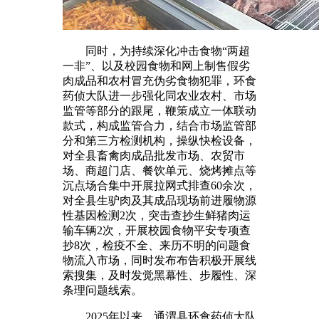
同时，为持续深化冲击食物“两超
一非”、以及校园食物和网上制售假劣
肉成品和农村冒充伪劣食物犯罪，环食
药侦大队进一步强化同农业农村、市场
监管等部分的跟尾，鞭策成立一体联动
款式，构成监管合力，结合市场监管部
分和第三方检测机构，操纵快检设备，
对全县畜禽肉成品批发市场、农贸市
场、商超门店、餐饮单元、烧烤摊点等
沉点场合集中开展拉网式排查60余次，
对全县生驴肉及其成品现场前进履物源
性基因检测2次，突击查抄生鲜猪肉运
输车辆2次，开展校园食物平安专项查
抄8次，检疫不全、来历不明的问题食
物流入市场，同时发布布告积极开展线
索搜集，及时发觉黑幕性、步履性、深
条理问题线索。
2025年以来，通渭县环食药侦大队