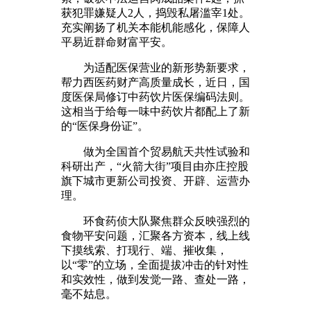
获犯罪嫌疑人2人，捣毁私屠滥宰1处。
充实阐扬了机关本能机能感化，保障人
平易近群命财富平安。
为适配医保营业的新形势新要求，
帮力西医药财产高质量成长，近日，国
度医保局修订中药饮片医保编码法则。
这相当于给每一味中药饮片都配上了新
的“医保身份证”。
做为全国首个贸易航天共性试验和
科研出产，“火箭大街”项目由亦庄控股
旗下城市更新公司投资、开辟、运营办
理。
环食药侦大队聚焦群众反映强烈的
食物平安问题，汇聚各方资本，线上线
下摸线索、打现行、端、摧收集，
以“零”的立场，全面提拔冲击的针对性
和实效性，做到发觉一路、查处一路，
毫不姑息。