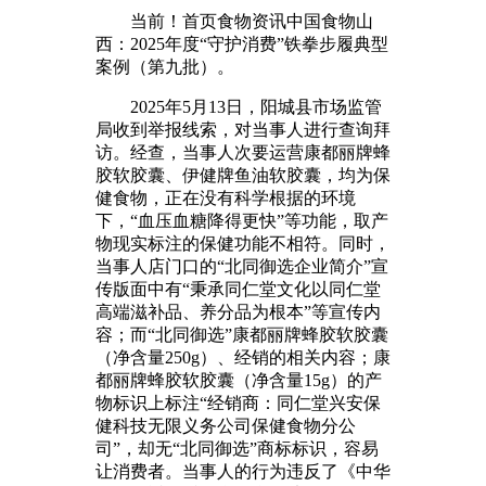
当前！首页食物资讯中国食物山
西：2025年度“守护消费”铁拳步履典型
案例（第九批）。
2025年5月13日，阳城县市场监管
局收到举报线索，对当事人进行查询拜
访。经查，当事人次要运营康都丽牌蜂
胶软胶囊、伊健牌鱼油软胶囊，均为保
健食物，正在没有科学根据的环境
下，“血压血糖降得更快”等功能，取产
物现实标注的保健功能不相符。同时，
当事人店门口的“北同御选企业简介”宣
传版面中有“秉承同仁堂文化以同仁堂
高端滋补品、养分品为根本”等宣传内
容；而“北同御选”康都丽牌蜂胶软胶囊
（净含量250g）、经销的相关内容；康
都丽牌蜂胶软胶囊（净含量15g）的产
物标识上标注“经销商：同仁堂兴安保
健科技无限义务公司保健食物分公
司”，却无“北同御选”商标标识，容易
让消费者。当事人的行为违反了《中华