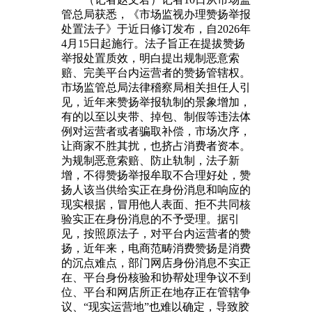
管总局获悉，《市场监视办理赞扬举报
处置法子》于近日修订发布，自2026年
4月15日起施行。法子旨正在提拔赞扬
举报处置质效，明白提出规制恶意索
赔、完美平台内运营者的赞扬管辖权。
市场监管总局法律稽察局相关担任人引
见，近年来赞扬举报轨制的景象增加，
有的以至以夹带、掉包、制假等违法体
例对运营者或者骗取补偿，市场次序，
让商家不胜其扰，也挤占消费者资本。
为规制恶意索赔、防止轨制，法子新
增，不得赞扬举报牟取不合理好处，赞
扬人该当供给实正在身份消息和响应的
现实根据，冒用他人表面、拒不共同核
验实正在身份消息的不予受理。据引
见，按照原法子，对平台内运营者的赞
扬，近年来，电商范畴消费赞扬是消费
的沉点难点，部门网店身份消息不实正
在、平台身份核验和协帮处理争议不到
位、平台和网店所正在地存正在管辖争
议、“现实运营地”也难以确定，导致胶