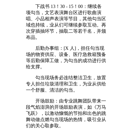
下战书 13！30 - 15！00：继续各
项勾当，文艺表演舞台区进行歌曲演
唱、小品相声表演等节目，其他勾当区
域也持续，业从们可继续参取互动。再
次穿插抽环节，抽取二等若干名，并颁
布品。
后勤办事组：[X 人]，担任勾当现
场的物资供应、设备、医疗急救箱预备
等后勤保障工做，为勾当的成功进行供
给支撑。
勾当现场务必连结整洁卫生，放置
专人担任垃圾清理和卫生，为业从供给
一个舒服、清洁的勾当。
开场鼓励：由专业跳舞团队带来一
段气焰澎湃的开场鼓励表演，如《万马
飞跃》，以激动慷慨的节拍和出色的跳
舞动做点燃勾当现场的热情，吸引业从
们的关心取参取。