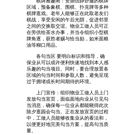
棋牌雅趣阁：安插恬静舒服的棋牌
区域，预备象棋、围棋、扑克牌等多种
棋牌逛戏。老年人能够正在此取老友们
棋战，享受安闲的午后光阴，促进邻里
之间的交换取交谊。物业工做人员可正
在旁供给茶水办事，并当令组织小型棋
牌角逐，获胜者赐与恰当励，如米面粮
油等糊口用品。
各勾当区 要明白标识和指导，确
保业从可以或许便利快速地找到本人感
乐趣的勾当项目。同时，要合理放置各
区域的勾当时间和参取人数，避免呈现
过于拥堵或长时间期待的环境。
上门宣传：组织物业工做人员上门
发放勾当宣页，面临面地向业从引见勾
当消息，确保每一位业从都能晓得此次
除夕逛园会勾当。正在发放宣页的过程
中，工做人员能够收集业从的看法和，
以便更好地完美勾当方案，提高勾当质
量。