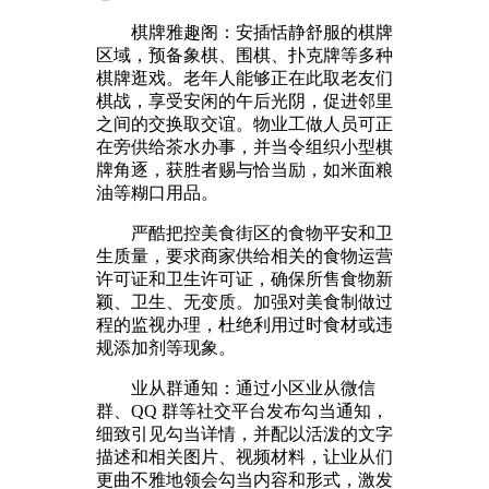
棋牌雅趣阁：安插恬静舒服的棋牌
区域，预备象棋、围棋、扑克牌等多种
棋牌逛戏。老年人能够正在此取老友们
棋战，享受安闲的午后光阴，促进邻里
之间的交换取交谊。物业工做人员可正
在旁供给茶水办事，并当令组织小型棋
牌角逐，获胜者赐与恰当励，如米面粮
油等糊口用品。
严酷把控美食街区的食物平安和卫
生质量，要求商家供给相关的食物运营
许可证和卫生许可证，确保所售食物新
颖、卫生、无变质。加强对美食制做过
程的监视办理，杜绝利用过时食材或违
规添加剂等现象。
业从群通知：通过小区业从微信
群、QQ 群等社交平台发布勾当通知，
细致引见勾当详情，并配以活泼的文字
描述和相关图片、视频材料，让业从们
更曲不雅地领会勾当内容和形式，激发