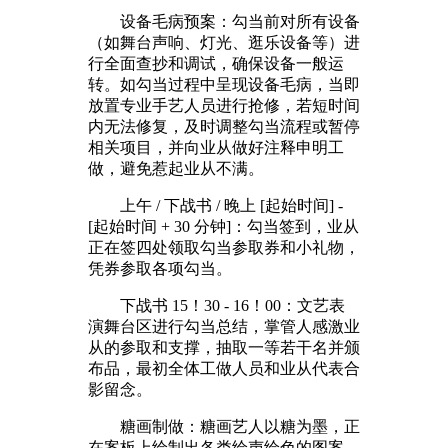
设备毛病预案：勾当前对所有设备
（如舞台声响、灯光、逛乐设备等）进
行全面查抄和调试，确保设备一般运
转。如勾当过程中呈现设备毛病，当即
放置专业手艺人员进行抢修，若短时间
内无法修复，及时调整勾当流程或暂停
相关项目，并向业从做好注释申明工
做，避免惹起业从不满。
上午 / 下战书 / 晚上 [起始时间] -
[起始时间 + 30 分钟]：勾当签到，业从
正在签四处领取勾当参取券和小礼物，
凭券参取各项勾当。
下战书 15！30 - 16！00：文艺表
演舞台区进行勾当总结，掌管人感激业
从的参取和支撑，抽取一等若干名并颁
布品，最初全体工做人员和业从代表合
影留念。
糖画制做：糖画艺人以糖为墨，正
在案板上绘制出各类绘声绘色的图案，