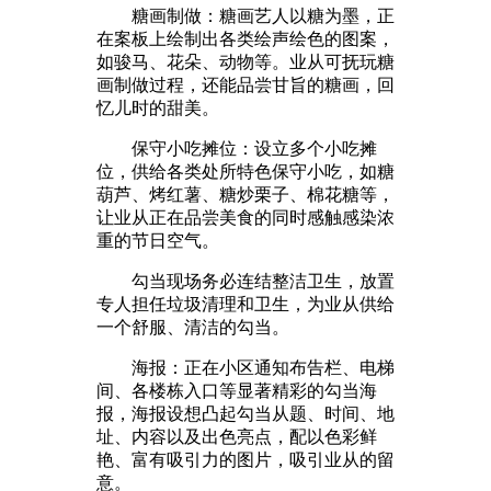
糖画制做：糖画艺人以糖为墨，正
在案板上绘制出各类绘声绘色的图案，
如骏马、花朵、动物等。业从可抚玩糖
画制做过程，还能品尝甘旨的糖画，回
忆儿时的甜美。
保守小吃摊位：设立多个小吃摊
位，供给各类处所特色保守小吃，如糖
葫芦、烤红薯、糖炒栗子、棉花糖等，
让业从正在品尝美食的同时感触感染浓
重的节日空气。
勾当现场务必连结整洁卫生，放置
专人担任垃圾清理和卫生，为业从供给
一个舒服、清洁的勾当。
海报：正在小区通知布告栏、电梯
间、各楼栋入口等显著精彩的勾当海
报，海报设想凸起勾当从题、时间、地
址、内容以及出色亮点，配以色彩鲜
艳、富有吸引力的图片，吸引业从的留
意。