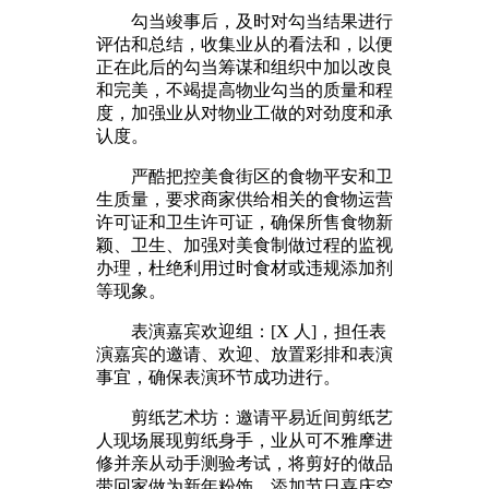
勾当竣事后，及时对勾当结果进行
评估和总结，收集业从的看法和，以便
正在此后的勾当筹谋和组织中加以改良
和完美，不竭提高物业勾当的质量和程
度，加强业从对物业工做的对劲度和承
认度。
严酷把控美食街区的食物平安和卫
生质量，要求商家供给相关的食物运营
许可证和卫生许可证，确保所售食物新
颖、卫生、加强对美食制做过程的监视
办理，杜绝利用过时食材或违规添加剂
等现象。
表演嘉宾欢迎组：[X 人]，担任表
演嘉宾的邀请、欢迎、放置彩排和表演
事宜，确保表演环节成功进行。
剪纸艺术坊：邀请平易近间剪纸艺
人现场展现剪纸身手，业从可不雅摩进
修并亲从动手测验考试，将剪好的做品
带回家做为新年粉饰，添加节日喜庆空