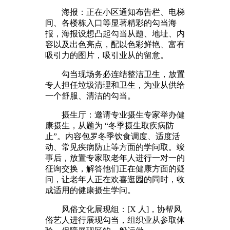
海报：正在小区通知布告栏、电梯
间、各楼栋入口等显著精彩的勾当海
报，海报设想凸起勾当从题、地址、内
容以及出色亮点，配以色彩鲜艳、富有
吸引力的图片，吸引业从的留意。
勾当现场务必连结整洁卫生，放置
专人担任垃圾清理和卫生，为业从供给
一个舒服、清洁的勾当。
摄生厅：邀请专业摄生专家举办健
康摄生，从题为 “冬季摄生取疾病防
止”。内容包罗冬季饮食调度、适度活
动、常见疾病防止等方面的学问取。竣
事后，放置专家取老年人进行一对一的
征询交换，解答他们正在健康方面的疑
问，让老年人正在欢喜逛园的同时，收
成适用的健康摄生学问。
风俗文化展现组：[X 人]，协帮风
俗艺人进行展现勾当，组织业从参取体