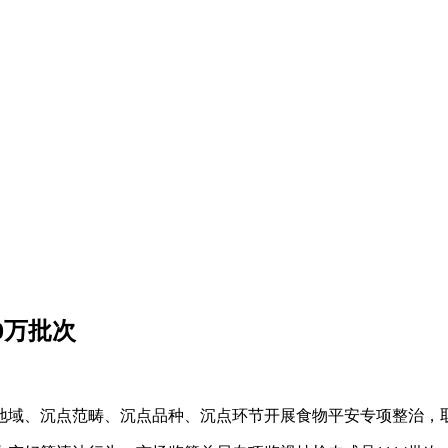
0万批次
域、沉点范畴、沉点品种、沉点环节开展食物平安专项整治，