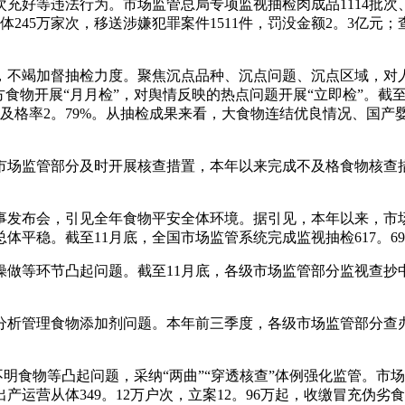
等违法行为。市场监管总局专项监视抽检肉成品1114批次、食
245万家次，移送涉嫌犯罪案件1511件，罚没金额2。3亿元；
竭加督抽检力度。聚焦沉点品种、沉点问题、沉点区域，对人
方食物开展“月月检”，对舆情反映的热点问题开展“立即检”。截
次，不及格率2。79%。从抽检成果来看，大食物连结优良情况、
监管部分及时开展核查措置，本年以来完成不及格食物核查措置
事发布会，引见全年食物平安全体环境。据引见，本年以来，市
平稳。截至11月底，全国市场监管系统完成监视抽检617。69
等环节凸起问题。截至11月底，各级市场监管部分监视查抄中小
管理食物添加剂问题。本年前三季度，各级市场监管部分查办超
明食物等凸起问题，采纳“两曲”“穿透核查”体例强化监管。市场
运营从体349。12万户次，立案12。96万起，收缴冒充伪劣食物