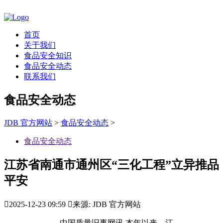
首页
关于我们
食品安全知识
食品安全动态
联系我们
食品安全动态
JDB 官方网站
>
食品安全动态
>
食品安全动态
江苏省南通市通州区“三化工程”立异推品
平安

2025-12-23 09:59

来源: JDB 官方网站
中国质量旧事网讯 本年以来，江