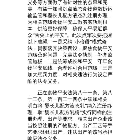
义务等方面做了有针对性的点窜和完
美，有益于加强沉点液态食物道散拆运
输监管和婴长儿配方液态乳注册办理，
为相关范畴食物平安工做夯实轨制根
本，供给更好保障，确保人平易近群
众“舌尖上的平安”。此次点窜次要把握
以下准绳：一是采纳“小暗语”模式修
法，贯彻落实决策摆设，聚焦食物平安
范畴凸起问题，完美法令轨制，补齐监
管短板；二是统筹成长和平安，守牢食
物平安底线，合理许可合用范畴；三是
加大惩罚力度，对相关违法行为设定严
酷的法令义务。
正在食物平安法第八十一条、第八
十二条、第一百二十四条中添加相关，
明白将“婴长儿配方液态乳”纳入注册办
理，取“婴长儿配方乳粉”实行同样的注
册办理、出产等要求，相关出产企业该
当按照注册的产物配方、出产工艺等手
艺要求组织出产，违法出产的该当承担
响应法令义务。