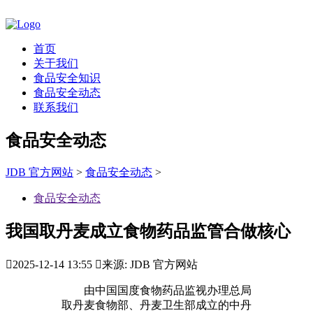
首页
关于我们
食品安全知识
食品安全动态
联系我们
食品安全动态
JDB 官方网站
>
食品安全动态
>
食品安全动态
我国取丹麦成立食物药品监管合做核心

2025-12-14 13:55

来源: JDB 官方网站
由中国国度食物药品监视办理总局
取丹麦食物部、丹麦卫生部成立的中丹