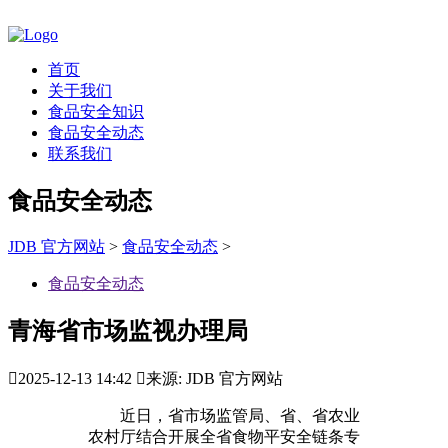
首页
关于我们
食品安全知识
食品安全动态
联系我们
食品安全动态
JDB 官方网站
>
食品安全动态
>
食品安全动态
青海省市场监视办理局

2025-12-13 14:42

来源: JDB 官方网站
近日，省市场监管局、省、省农业
农村厅结合开展全省食物平安全链条专