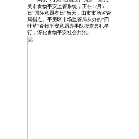
美市食物平安监管系统，正在12月5
日“国际意愿者日”当天，由市市场监管
局指点、平房区市场监管局从办的“四
叶草”食物平安意愿办事队授旗典礼举
行，深化食物平安社会共治。