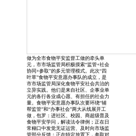
做为全市食物平安监督工做的牵头单
元，市市场监管局积极摸索“监管+社会
协同+参取”的多元管理模式。此次“四
叶草”食物平安意愿办事队的成立，是
市市场监管局深化食物平安社会共治的
立异实践。他们是来自社区、企事业单
元的各行各业成心愿、有担任的社会力
量。食物平安意愿办事队次要环绕“辅
帮监管”和“办事社会”两大从线展开工
做，包罗：进社区、校园、商超级普及
食物平安学问，解读法令律例；正在日
常糊口中发觉无证运营、及时向市场监
管部分反馈；正在特定放置下，参取对