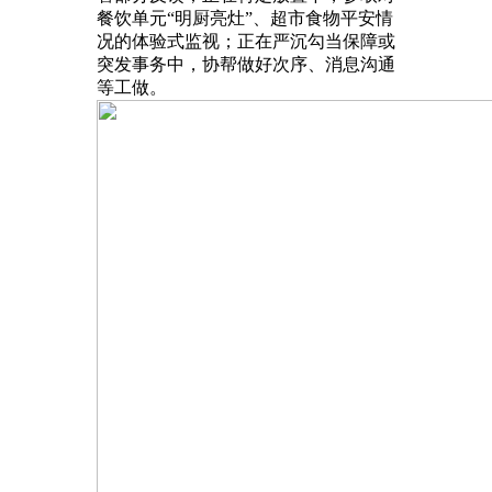
餐饮单元“明厨亮灶”、超市食物平安情
况的体验式监视；正在严沉勾当保障或
突发事务中，协帮做好次序、消息沟通
等工做。