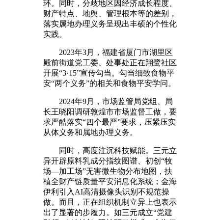
环。同时，分歧地区因经济成长程度、
财产特点、地舆、管理根本等的差别，
落实属地办理义务呈现出丰硕的个性化
实践。
2023年3月，福建省厦门市湖里区
殿前街道党工委、处事处正在翔鹭社区
开展“3·15”宣传勾当。勾当细致食物平
安“两个义务”的相关和食物平安学问。
2024年9月，市场监管局党组、局
长王晓阳调研敦煌市市场监督工做，要
求严酷落实“四个最严”要求，压紧压实
从体义务和属地办理义务。
同时，高度注沉科技赋能。三元立
异开辟原料乳成分指纹图谱、初创“牧
场—加工场”无害微生物分布地图，扶
植全财产链质量平安消息化系统；金海
伊利引入AI高清摄像头识别不规范操
做。而且，正在组织机制立异上也表示
出了显著的步履力。如三元成立“党建