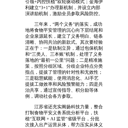
引领+内控扶植”双轮驱动模式；金海伊
利建立“3+1”办理新机制，并设立内部
演讲励机制，激励全员参取风险防控。
三年来，“两个义务”的落实，成功
地将食物平安管理的沉心向下层结尾和
企业泉源延长，建立了义务明白、链条
清晰、协同共治的新款式。其次要经验
正在于：一是轨制立异，通过包保机制
和“三类人、三本账”机制，处理了义务
落地的“最初一公里”问题；二是精准施
策，按照分歧区域、分歧企业特点分类
指点，提拔了管理的针对性和无效性；
三是聪慧赋能，使用消息化、AI手艺
提拔工做效率和风险预警能力；四是共
治共享，通过宣传指导、积分励等体
例，调动社会各方参取。
江苏省还充实阐扬科技力量，整合
打制食物平安义务系统分析平台，扶
植“互联网 + AI 监管”省级平台，分批
次接入出产运营从体，帮力压实从体义