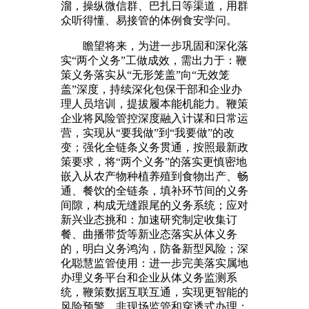
溜，操纵微信群、巴扎日等渠道，用群
众听得懂、易接管的体例食安学问。
瞻望将来，为进一步巩固和深化落
实“两个义务”工做成效，需出力于：鞭
策义务落实从“无形笼盖”向“无效笼
盖”深度，持续深化包保干部和企业办
理人员培训，提拔履本能机能力。鞭策
企业将风险管控深度融入计谋和日常运
营，实现从“要我做”到“我要做”的改
变；强化全链条义务贯通，按照最新政
策要求，将“两个义务”的落实更慎密地
嵌入从农产物种植养殖到食物出产、畅
通、餐饮的全链条，填补环节间的义务
间隙，构成无缝跟尾的义务系统；应对
新兴业态挑和：加速研究制定收集订
餐、曲播带货等新业态落实从体义务
的，明白义务鸿沟，防备新型风险；深
化聪慧监管使用：进一步完美落实属地
办理义务平台和企业从体义务监测系
统，鞭策数据互联互通，实现更智能的
风险预警、非现场监管和穿透式办理；