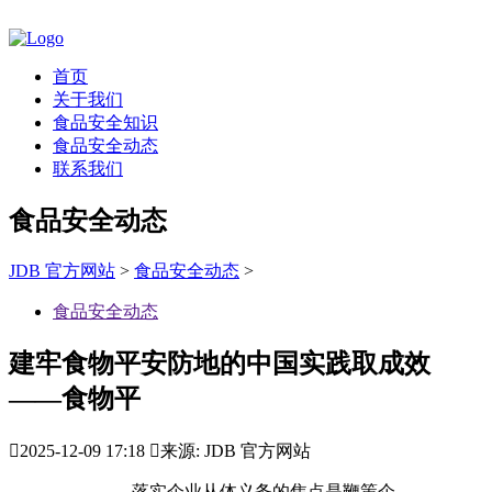
首页
关于我们
食品安全知识
食品安全动态
联系我们
食品安全动态
JDB 官方网站
>
食品安全动态
>
食品安全动态
建牢食物平安防地的中国实践取成效
——食物平

2025-12-09 17:18

来源: JDB 官方网站
落实企业从体义务的焦点是鞭策企