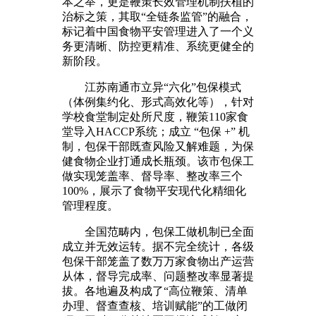
本之举，更是鞭策长效管理机制扶植的
治标之策，其取“全链条监管”的融合，
标记着中国食物平安管理进入了一个义
务更清晰、防控更精准、系统更健全的
新阶段。
江苏南通市立异“六化”包保模式
（体例集约化、形式高效化等），针对
学校食堂制定处所尺度，鞭策110家食
堂导入HACCP系统；成立 “包保 +” 机
制，包保干部既查风险又解难题，为保
健食物企业打通成长瓶颈。该市包保工
做实现笼盖率、督导率、整改率三个
100%，展示了食物平安现代化精细化
管理程度。
全国范畴内，包保工做机制已全面
成立并无效运转。据不完全统计，各级
包保干部笼盖了数万万家食物出产运营
从体，督导完成率、问题整改率显著提
拔。各地遍及构成了“高位鞭策、清单
办理、督查查核、培训赋能”的工做闭