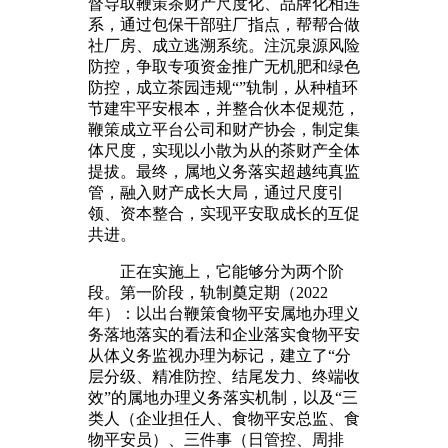
督导取鞭策茶财产尺度化、品牌化相连
系，通过包保干部驻厂指点，帮帮合做
社厂房、成立逃溯系统。注沉泉源风险
防控，争取专项资金推广无机肥和绿色
防控，成立茶园违规“”轨制，从种植环
节建牢平安根本，并整合伙本促规范，
鞭策成立平台公司和财产协会，制定集
体尺度，实现以小散为从的茶财产全体
提拔。最终，属地义务落实超越纯真监
管，融入财产成长大局，通过尺度引
领、资本整合，实现平安取成长的互促
共进。
正在实施上，它能够分为两个阶
段。第一阶段，轨制奠定期（2022
年）：以出台鞭策食物平安属地办理义
务落地落实的看法和企业落实食物平安
从体义务监视办理为标记，建立了“分
层分级、精准防控、结尾发力、终端收
效”的属地办理义务落实机制，以及“三
类人（企业担任人、食物平安总监、食
物平安员）、三件事（日管控、周排