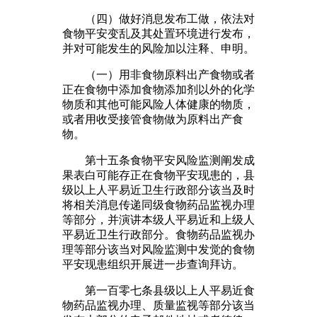
（四）做好消息发布工做，依法对
食物平安变乱及其处置环境进行发布，
并对可能发生的风险加以注释、申明。
（一）用非食物原料出产食物或者
正在食物中添加食物添加剂以外的化学
物质和其他可能风险人体健康的物质，
或者用收受接管食物做为原料出产食
物。
第十五条食物平安风险监测阐发成
果表白可能存正在食物平安现患的，县
级以上人平易近卫生行政部分该当及时
将相关消息传递同级食物药品监视办理
等部分，并演讲本级人平易近和上级人
平易近卫生行政部分。食物药品监视办
理等部分该当对风险监测中发觉的食物
平安现患组织开展进一步查询拜访。
第一百零七条县级以上人平易近食
物药品监视办理、质量监视等部分该当