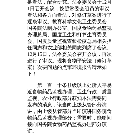
换看法，配合研究。法令委员会于12月
1日召开会议，按照常委会组员的审议
看法和各方面看法，对修订草案进行了
逐条审议。教育科学文化卫生委员会、
国务院法制办公室、国度食物药品监视
办理总局、国度卫生和打算生育委员
会、国度质量监视查验检疫总局相关担
任同志和农业部相关同志列席了会议。
12月15日，法令委员会召开会议，再次
进行了审议。现将食物平安法（修订草
案）次要问题的点窜环境报告请示如
下！
第一百一十条县级以上处所人平易
近食物药品监视办理、卫生行政、质量
监视、农业行政部分获知本法需要同一
发布的消息，该当向上级从管部分演
讲，由上级从管部分当即演讲国务院食
物药品监视办理部分；需要时，能够间
接向国务院食物药品监视办理部分演
讲。