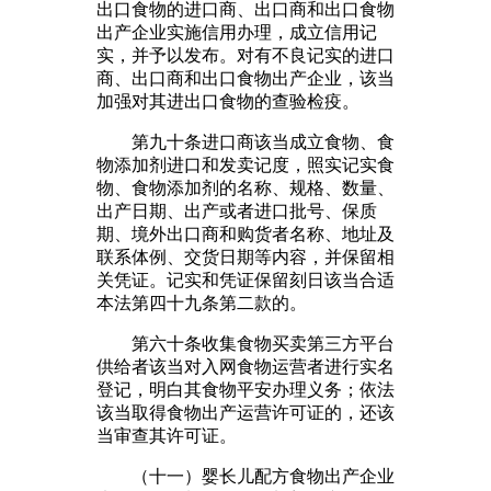
出口食物的进口商、出口商和出口食物
出产企业实施信用办理，成立信用记
实，并予以发布。对有不良记实的进口
商、出口商和出口食物出产企业，该当
加强对其进出口食物的查验检疫。
第九十条进口商该当成立食物、食
物添加剂进口和发卖记度，照实记实食
物、食物添加剂的名称、规格、数量、
出产日期、出产或者进口批号、保质
期、境外出口商和购货者名称、地址及
联系体例、交货日期等内容，并保留相
关凭证。记实和凭证保留刻日该当合适
本法第四十九条第二款的。
第六十条收集食物买卖第三方平台
供给者该当对入网食物运营者进行实名
登记，明白其食物平安办理义务；依法
该当取得食物出产运营许可证的，还该
当审查其许可证。
（十一）婴长儿配方食物出产企业