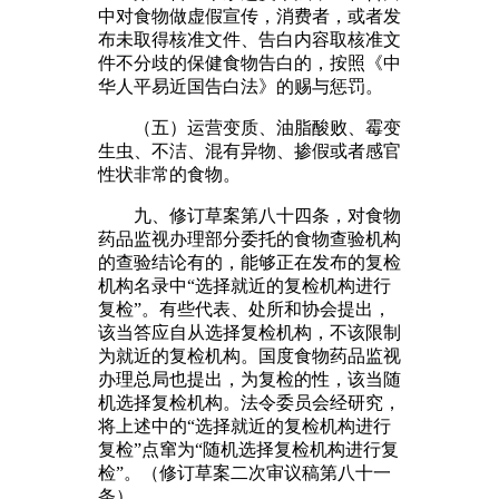
中对食物做虚假宣传，消费者，或者发
布未取得核准文件、告白内容取核准文
件不分歧的保健食物告白的，按照《中
华人平易近国告白法》的赐与惩罚。
（五）运营变质、油脂酸败、霉变
生虫、不洁、混有异物、掺假或者感官
性状非常的食物。
九、修订草案第八十四条，对食物
药品监视办理部分委托的食物查验机构
的查验结论有的，能够正在发布的复检
机构名录中“选择就近的复检机构进行
复检”。有些代表、处所和协会提出，
该当答应自从选择复检机构，不该限制
为就近的复检机构。国度食物药品监视
办理总局也提出，为复检的性，该当随
机选择复检机构。法令委员会经研究，
将上述中的“选择就近的复检机构进行
复检”点窜为“随机选择复检机构进行复
检”。（修订草案二次审议稿第八十一
条）。