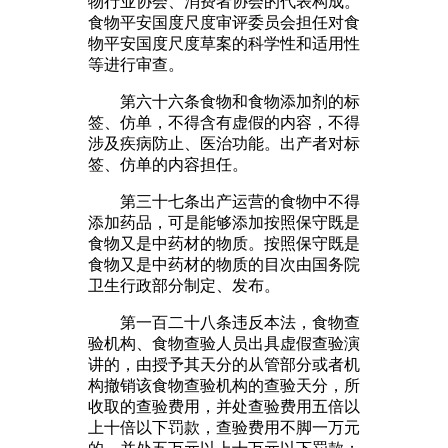
物行业协会、消费者协会的代表构成。
食物平安国度尺度审评委员会担任对食
物平安国度尺度草案的科学性和适用性
等进行审查。
第六十六条食物和食物添加剂的标
签、仿单，不得含有虚假的内容，不得
涉及疾病防止、医治功能。出产者对标
签、仿单的内容担任。
第三十七条出产运营的食物中不得
添加药品，可是能够添加按照保守既是
食物又是中药材的物质。按照保守既是
食物又是中药材的物质的目次由国务院
卫生行政部分制定、发布。
第一百二十八条违反本法，食物查
验机构、食物查验人员出具虚假查验演
讲的，由授予其天分的从管部分或者机
构撤销该食物查验机构的查验天分，所
收取的查验费用，并处查验费用五倍以
上十倍以下罚款，查验费用不脚一万元