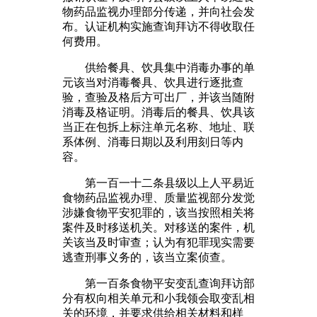
物药品监视办理部分传递，并向社会发
布。认证机构实施查询拜访不得收取任
何费用。
供给餐具、饮具集中消毒办事的单
元该当对消毒餐具、饮具进行逐批查
验，查验及格后方可出厂，并该当随附
消毒及格证明。消毒后的餐具、饮具该
当正在包拆上标注单元名称、地址、联
系体例、消毒日期以及利用刻日等内
容。
第一百一十二条县级以上人平易近
食物药品监视办理、质量监视部分发觉
涉嫌食物平安犯罪的，该当按照相关将
案件及时移送机关。对移送的案件，机
关该当及时审查；认为有犯罪现实需要
逃查刑事义务的，该当立案侦查。
第一百条食物平安变乱查询拜访部
分有权向相关单元和小我领会取变乱相
关的环境，并要求供给相关材料和样