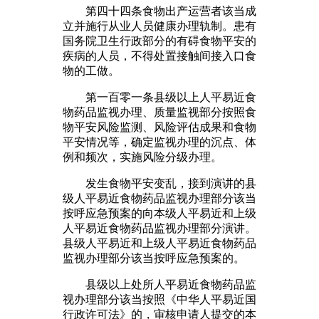
第四十四条食物出产运营者该当成
立并施行从业人员健康办理轨制。患有
国务院卫生行政部分的有碍食物平安的
疾病的人员，不得处置接触间接入口食
物的工做。
第一百零一条县级以上人平易近食
物药品监视办理、质量监视部分按照食
物平安风险监测、风险评估成果和食物
平安情况等，确定监视办理的沉点、体
例和频次，实施风险分级办理。
发生食物平安变乱，接到演讲的县
级人平易近食物药品监视办理部分该当
按呼应急预案的向本级人平易近和上级
人平易近食物药品监视办理部分演讲。
县级人平易近和上级人平易近食物药品
监视办理部分该当按呼应急预案的。
县级以上处所人平易近食物药品监
视办理部分该当按照《中华人平易近国
行政许可法》的，审核申请人提交的本