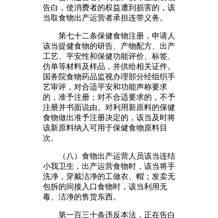
告白，使消费者的权益遭到损害的，该
当取食物出产运营者承担连带义务。
第七十二条保健食物注册，申请人
该当提健食物的研告、产物配方、出产
工艺、平安性和保健功能评价、标签、
仿单等材料及样品，并供给相关证件。
国务院食物药品监视办理部分经组织手
艺审评，对合适平安和功能声称要求
的，准予注册；对不合适要求的，不予
注册并书面说由。对利用新原料的保健
食物做出准予注册决定的，该当及时将
该新原料纳入可用于保健食物原料目
次。
（八）食物出产运营人员该当连结
小我卫生，出产运营食物时，该当将手
洗净，穿戴洁净的工做衣、帽；发卖无
包拆的间接入口食物时，该当利用无
毒、洁净的售货东西。
第一百三十条违反本法，正在告白