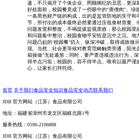
递，不只揭开了个体企业、罔顾纲纪的丑恶，更深刻
好处面前，校园餐竟成了一些眼中的“唐僧肉”。绿
一条黑色财产链的构成，出的是监管防地的失守和
节，所付出的成本最终必然要通过压低食材质量、缩
问题发觉和整改，不竭提拔监视质效，那么校园里
和问题集中整治，校园食物平安恰是沉中之沉。地
问题凸起的‘校园餐’切入、纵深冲破，取得成效做
现。当然，社会更等候对教育范畴触类旁通，阳光
箱操做”无处遁形；同时，要严查违规违法行为，深
得半点污垢；校园的，容不得半点。唯有以最严谨
心，让家长们拜托得。
首页
关于我们
食品安全知识
食品安全动态
联系我们
JDB 官方网站（江苏）食品有限公司
地址：福建省漳州市龙文区福岐北路1号
服务热线：0596-2106888
JDB 官方网站（江苏）食品有限公司