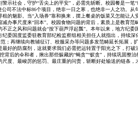
警示社会，守护“舌尖上的平安”，必需先斩断。校园餐是一笔“经
捷公司不法中标86个项目，绝非一日之寒，也绝非一人之功。从
寻租的魅影。当“入场券”靠和换来，摆上餐桌的饭菜又怎能让人
减办事尺度来“回本”。校园食物问题的背后，素质上是教育范畴
的不正之风和问题就会“按下葫芦浮起瓢”。本年以来，地方纪委
方纪委国度监委驻教育部纪检监察组相关担任人就指出，持续深
示范；再继续向教辅征订、校服采办等问题多发范畴延长拓展，
是最好的防腐剂，这就要求我们必需把运转置于阳光之下，打破
挖背后的伞和者，揪出那些躲藏的“蝇贪”“蚁贪”，持续巩固整
的尺度、最峻厉的惩罚、最庄重的问责，斩断好处输送的链条，