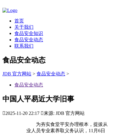
首页
关于我们
食品安全知识
食品安全动态
联系我们
食品安全动态
JDB 官方网站
>
食品安全动态
>
食品安全动态
中国人平易近大学旧事

2025-11-20 22:17

来源: JDB 官方网站
为夯实食堂平安办理根本，提拔从
业人员专业素养取义务认识，11月6日