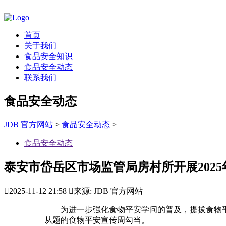
首页
关于我们
食品安全知识
食品安全动态
联系我们
食品安全动态
JDB 官方网站
>
食品安全动态
>
食品安全动态
泰安市岱岳区市场监管局房村所开展2025

2025-11-12 21:58

来源: JDB 官方网站
为进一步强化食物平安学问的普及，提拔食物平安
从题的食物平安宣传周勾当。