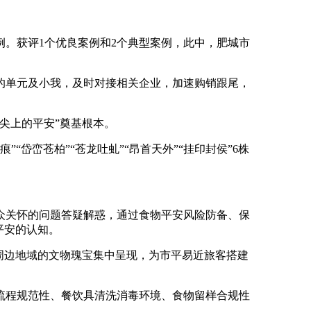
。获评1个优良案例和2个典型案例，此中，肥城市
单元及小我，及时对接相关企业，加速购销跟尾，
尖上的平安”奠基根本。
岱峦苍柏”“苍龙吐虬”“昂首天外”“挂印封侯”6株
关怀的问题答疑解惑，通过食物平安风险防备、保
平安的认知。
周边地域的文物瑰宝集中呈现，为市平易近旅客搭建
程规范性、餐饮具清洗消毒环境、食物留样合规性