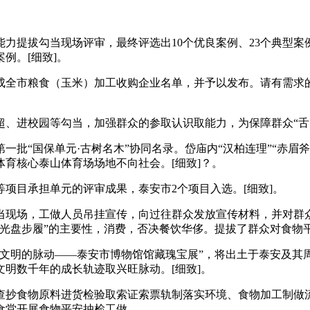
提拔勾当现场评审，最终评选出10个优良案例、23个典型案例
例。[细致]。
全市粮食（玉米）加工收购企业名单，并予以发布。请有需求的
进校园等勾当，加强群众的参取认识取能力，为保障群众“舌
国保单元·古树名木”协同名录。岱庙内“汉柏连理”“赤眉斧痕”“
安体育核心泰山体育场场地不向社会。[细致]？。
目承担单元的评审成果，泰安市2个项目入选。[细致]。
现场，工做人员吊挂宣传，向过往群众发放宣传材料，并对群众
“光盘步履”的主要性，消费，否决餐饮华侈。提拔了群众对食物
“文明的脉动——泰安市博物馆馆藏瑰宝展”，将出土于泰安及其
明数千年的成长轨迹取兴旺脉动。[细致]。
抄食物原料进货检验取索证索票轨制落实环境、食物加工制做流
食堂开展食物平安抽检工做。