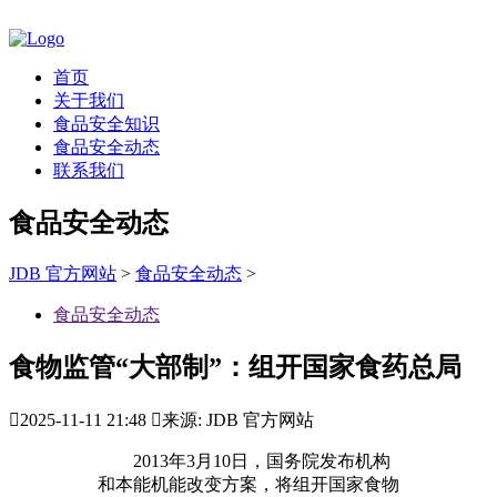
首页
关于我们
食品安全知识
食品安全动态
联系我们
食品安全动态
JDB 官方网站
>
食品安全动态
>
食品安全动态
食物监管“大部制”：组开国家食药总局

2025-11-11 21:48

来源: JDB 官方网站
2013年3月10日，国务院发布机构
和本能机能改变方案，将组开国家食物