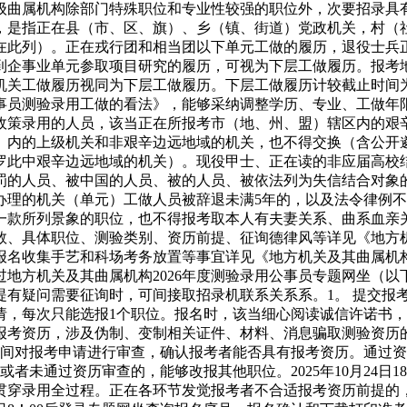
其省级曲属机构除部门特殊职位和专业性较强的职位外，次要招录
，是指正在县（市、区、旗）、乡（镇、街道）党政机关，村（
在此列）。正在戎行团和相当团以下单元工做的履历，退役士兵
到企事业单元参取项目研究的履历，可视为下层工做履历。报考
关工做履历视同为下层工做履历。下层工做履历计较截止时间为2
事员测验录用工做的看法》，能够采纳调整学历、专业、工做年
政策录用的人员，该当正在所报考市（地、州、盟）辖区内的艰辛
）内的上级机关和非艰辛边远地域的机关，也不得交换（含公开
罗此中艰辛边远地域的机关）。现役甲士、正在读的非应届高校
罚的人员、被中国的人员、被的人员、被依法列为失信结合对象
办理的机关（单元）工做人员被辞退未满5年的，以及法令律例
一款所列景象的职位，也不得报考取本人有夫妻关系、曲系血亲
、具体职位、测验类别、资历前提、征询德律风等详见《地方机
名收集手艺和科场考务放置等事宜详见《地方机关及其曲属机构
地方机关及其曲属机构2026年度测验录用公事员专题网坐（以
问需要征询时，可间接取招录机联系关系系。1。 提交报考申请。报
申请，每次只能选报1个职位。报名时，该当细心阅读诚信许诺书
报考资历，涉及伪制、变制相关证件、材料、消息骗取测验资历的
18！00期间对报考申请进行审查，确认报考者能否具有报考资历。通过
未审查或者未通过资历审查的，能够改报其他职位。2025年10月24
贯穿录用全过程。正在各环节发觉报考者不合适报考资历前提的，