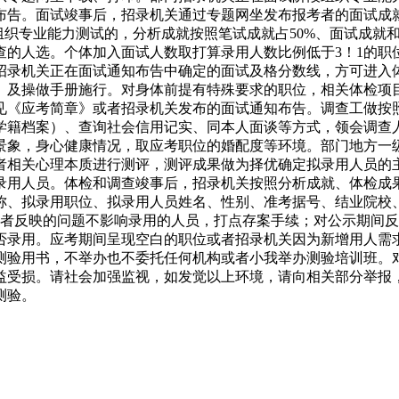
布告。面试竣事后，招录机关通过专题网坐发布报考者的面试成
组织专业能力测试的，分析成就按照笔试成就占50%、面试成就
查的人选。个体加入面试人数取打算录用人数比例低于3！1的职
招录机关正在面试通知布告中确定的面试及格分数线，方可进入
》及操做手册施行。对身体前提有特殊要求的职位，相关体检项
见《应考简章》或者招录机关发布的面试通知布告。调查工做按
学籍档案）、查询社会信用记实、同本人面谈等方式，领会调查
景象，身心健康情况，取应考职位的婚配度等环境。部门地方一
者相关心理本质进行测评，测评成果做为择优确定拟录用人员的
录用人员。体检和调查竣事后，招录机关按照分析成就、体检成
称、拟录用职位、拟录用人员姓名、性别、准考据号、结业院校
或者反映的问题不影响录用的人员，打点存案手续；对公示期间
否录用。应考期间呈现空白的职位或者招录机关因为新增用人需
测验用书，不举办也不委托任何机构或者小我举办测验培训班。
益受损。请社会加强监视，如发觉以上环境，请向相关部分举报
测验。