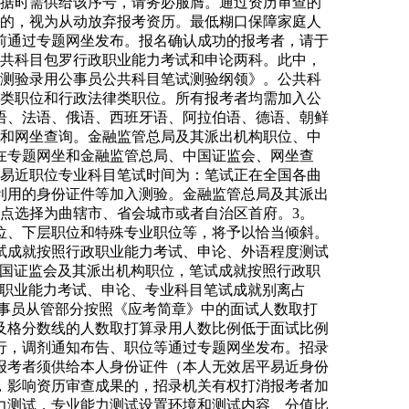
准考据时需供给该序号，请务必服膺。通过资历审查的
并缴费的，视为从动放弃报考资历。最低糊口保障家庭人
前通过专题网坐发布。报名确认成功的报考者，请于
理。公共科目包罗行政职业能力考试和申论两科。此中，
年度测验录用公事员公共科目笔试测验纲领》。公共科
理类职位和行政法律类职位。所有报考者均需加入公
语、法语、俄语、西班牙语、阿拉伯语、德语、朝鲜
坐和网坐查询。金融监管总局及其派出机构职位、中
在专题网坐和金融监管总局、中国证监会、网坐查
平易近职位专业科目笔试时间为：笔试正在全国各曲
利用的身份证件等加入测验。金融监管总局及其派出
点选择为曲辖市、省会城市或者自治区首府。3。
位、下层职位和特殊专业职位等，将予以恰当倾斜。
笔试成就按照行政职业能力考试、申论、外语程度测试
和中国证监会及其派出机构职位，笔试成就按照行政职
政职业能力考试、申论、专业科目笔试成就别离占
方公事员从管部分按照《应考简章》中的面试人数取打
及格分数线的人数取打算录用人数比例低于面试比例
行，调剂通知布告、职位等通过专题网坐发布。招录
报考者须供给本人身份证件（本人无效居平易近身份
，影响资历审查成果的，招录机关有权打消报考者加
力测试，专业能力测试设置环境和测试内容、分值比