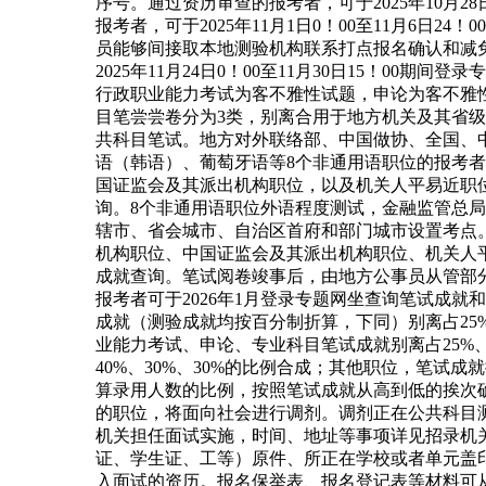
序号。通过资历审查的报考者，可于2025年10月
报考者，可于2025年11月1日0！00至11月6
员能够间接取本地测验机构联系打点报名确认和减
2025年11月24日0！00至11月30日15！
行政职业能力考试为客不雅性试题，申论为客不雅性
目笔尝尝卷分为3类，别离合用于地方机关及其省
共科目笔试。地方对外联络部、中国做协、全国、
语（韩语）、葡萄牙语等8个非通用语职位的报考
国证监会及其派出机构职位，以及机关人平易近职
询。8个非通用语职位外语程度测试，金融监管总
辖市、省会城市、自治区首府和部门城市设置考点
机构职位、中国证监会及其派出机构职位、机关人
成就查询。笔试阅卷竣事后，由地方公事员从管部
报考者可于2026年1月登录专题网坐查询笔试成
成就（测验成就均按百分制折算，下同）别离占25
业能力考试、申论、专业科目笔试成就别离占25%
40%、30%、30%的比例合成；其他职位，笔
算录用人数的比例，按照笔试成就从高到低的挨次
的职位，将面向社会进行调剂。调剂正在公共科目
机关担任面试实施，时间、地址等事项详见招录机
证、学生证、工等）原件、所正在学校或者单元盖
入面试的资历。报名保举表、报名登记表等材料可