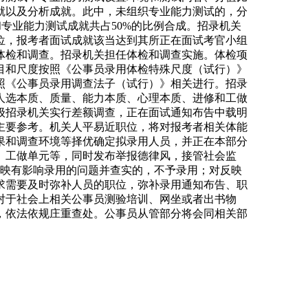
就以及分析成就。此中，未组织专业能力测试的，分
和专业能力测试成就共占50%的比例合成。招录机关
位，报考者面试成就该当达到其所正在面试考官小组
体检和调查。招录机关担任体检和调查实施。体检项
目和尺度按照《公事员录用体检特殊尺度（试行）》
照《公事员录用调查法子（试行）》相关进行。招录
人选本质、质量、能力本质、心理本质、进修和工做
级招录机关实行差额调查，正在面试通知布告中载明
主要参考。机关人平易近职位，将对报考者相关体能
果和调查环境等择优确定拟录用人员，并正在本部分
、工做单元等，同时发布举报德律风，接管社会监
反映有影响录用的问题并查实的，不予录用；对反映
求需要及时弥补人员的职位，弥补录用通知布告、职
对于社会上相关公事员测验培训、网坐或者出书物
，依法依规庄重查处。公事员从管部分将会同相关部