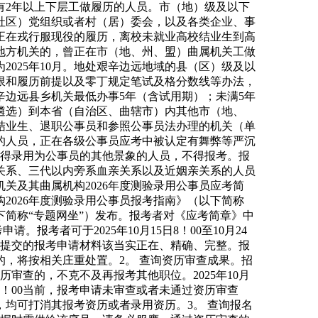
具有2年以上下层工做履历的人员。市（地）级及以下
社区）党组织或者村（居）委会，以及各类企业、事
正在戎行服现役的履历，离校未就业高校结业生到高
地方机关的，曾正在市（地、州、盟）曲属机关工做
025年10月。地处艰辛边远地域的县（区）级及以
限和履历前提以及零丁规定笔试及格分数线等办法，
边远县乡机关最低办事5年（含试用期）；未满5年
遴选）到本省（自治区、曲辖市）内其他市（地、
结业生、退职公事员和参照公事员法办理的机关（单
的人员，正在各级公事员应考中被认定有舞弊等严沉
不得录用为公事员的其他景象的人员，不得报考。报
关系、三代以内旁系血亲关系以及近姻亲关系的人员
关及其曲属机构2026年度测验录用公事员应考简
2026年度测验录用公事员报考指南》（以下简称
下简称“专题网坐”）发布。报考者对《应考简章》中
考者可于2025年10月15日8！00至10月24
，提交的报考申请材料该当实正在、精确、完整。报
，将按相关庄重处置。2。 查询资历审查成果。招
资历审查的，不克不及再报考其他职位。2025年10月
日18！00当前，报考申请未审查或者未通过资历审查
均可打消其报考资历或者录用资历。3。 查询报名