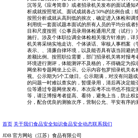
沉等见《应考简章》或者招录机关发布的面试通知
析成就按照笔试、面试成就各占50%的比例合成；
按照分析成就从高到低的挨次，确定进入体检和调
利用统一套面试题本面试的所有人员的平均分或者
目和尺度按照《公事员录用体检通用尺度（试行）
施行。涉及个体职位调全体检相关项方针准的，详
机关将采纳实地走访、个体谈话、审核人事档案（
表示、、清廉自律环境，以及能否具有该当回避的
差额比例。按照职位需要，部门招录机关将对报考
环境进行测评，体能测评不及格的，不得确定为拟
网坐和专题网坐上公示。公示内容包罗招录机关名
视。公示期为5个工做日。公示期满，对没有问题
的问题一时难以查实的，暂缓录用，清后再决定能
位等通过专题网坐发布。本次应考不出书也不指定
等，请泛博报考者提高、看待，避免上当，防止权
分，配合优良的测验次序，营制公允、平安有序的
首页
关于我们
食品安全知识
食品安全动态
联系我们
JDB 官方网站（江苏）食品有限公司