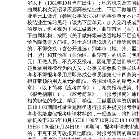
岁以下（1981年10月当前出生）；地方机关及
曲属机构次要招录应届高校结业生。下层工做履历
业单元工做过（参照公事员法办理的事业单元不正
校结业生练习见习（该为下层单元）加入见习或者
的履历，也可视为下层工做履历。曲辖市区（县）机
下曲属机构，按照《关于做好艰辛边远地域下层公
恰当降低进入门槛。对于通过降低进入门槛等倾斜
的，不得交换（含公开遴选）到本市（地、州、盟
州、盟）和其他省（自治区、曲辖市）的机关（包
元）工做人员，不克不及报考。因犯罪受过刑事惩
违反录用规律行为的人员，公事员和参照公事员法
考者不得报考录用后即形成公事员法第七十四条第
担任带领的用人单元的职位。各招录机关的应考人数
章》（以下简称《应考简章》），相关报考政策、报
《报考指南》）。《应考简章》、《报考指南》通过
相关职位的专业、学历、学位、工做履历等资历前提有疑
日18！00期间登录专题网坐进行报名并提交报考
考者供给虚假报考申请材料的，一经查实，将打消
录机关于2025年10月15日8！00至10月26日
15日8！00至10月24日18！00期间，报考申请
的，不克不及再改报其他职位。对报考资历的审查