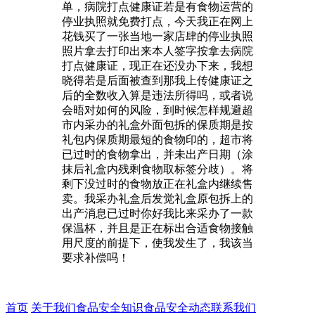
单，病院打点健康证若是有食物运营的
停业执照就免费打点，今天我正在网上
花钱买了一张当地一家店肆的停业执照
照片拿去打印出来本人签字按拿去病院
打点健康证，现正在还没办下来，我想
晓得若是后面被查到那我上传健康证之
后的全数收入算是违法所得吗，或者说
会晤对如何的风险，到时候怎样规避超
市内采办的礼盒外面包拆的保质期是按
礼包内保质期最短的食物印的，超市将
已过时的食物拿出，并未出产日期（涂
抹后礼盒内残剩食物取标签分歧）。将
剩下没过时的食物放正在礼盒内继续售
卖。我采办礼盒后发觉礼盒原包拆上的
出产消息已过时你好我比来采办了一款
保温杯，并且是正在标出合适食物接触
用尺度的前提下，使我发生了，我该当
要求补偿吗！
首页
关于我们
食品安全知识
食品安全动态
联系我们