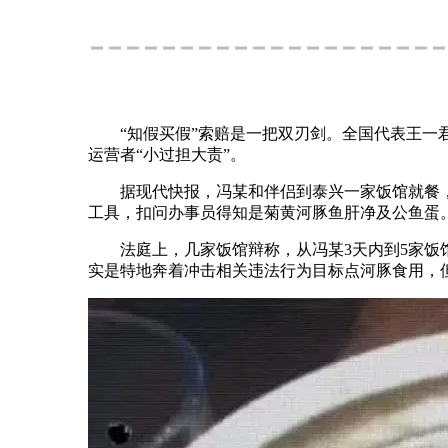
“知假买假”索赔是一把双刃剑。全国代表王一君
运营者“小过担大责”。
据现代快报，冯某和伴侣到泰兴一家饭馆就餐，经
工具，扣问办事员得知是菊黄河豚鱼肝净及公鱼蛋
法庭上，几家饭馆辩称，从冯某3天内到5家饭馆
实是特地奔着冲击相关违法行为目标点河豚食用，