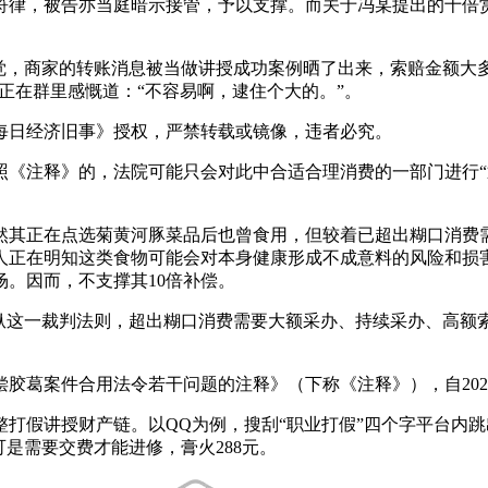
，被告亦当庭暗示接管，予以支撑。而关于冯某提出的十倍赏
，商家的转账消息被当做讲授成功案例晒了出来，索赔金额大多正
门徒正在群里感慨道：“不容易啊，逮住个大的。”。
日经济旧事》授权，严禁转载或镜像，违者必究。
注释》的，法院可能只会对此中合适合理消费的一部门进行“
。
其正在点选菊黄河豚菜品后也曾食用，但较着已超出糊口消费需
人正在明知这类食物可能会对本身健康形成不成意料的风险和损
。因而，不支撑其10倍补偿。
这一裁判法则，超出糊口消费需要大额采办、持续采办、高额
案件合用法令若干问题的注释》（下称《注释》），自2024
假讲授财产链。以QQ为例，搜刮“职业打假”四个字平台内跳
是需要交费才能进修，膏火288元。