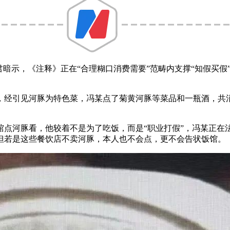
暗示，《注释》正在“合理糊口消费需要”范畴内支撑“知假买假
引见河豚为特色菜，冯某点了菊黄河豚等菜品和一瓶酒，共消费
。
点河豚看，他较着不是为了吃饭，而是“职业打假”，冯某正在
但若是这些餐饮店不卖河豚，本人也不会点，更不会告状饭馆。