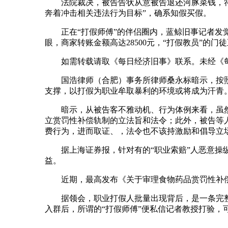
法院裁决，被告告状从意被告退还河豚菜钱，符律
奔着冲击相关违法行为目标”，确系知假买假。
正在“打假师傅”的伴侣圈内，蓝鲸旧事记者发觉
眼，商家转账金额高达28500元，“打假教员”的
如需转载请取《每日经济旧事》联系。未经《每
国浩律师（合肥）事务所律师桑永标暗示，按照《
支撑，以打假为职业牟取暴利的环境或将成为汗青
暗示，从被告客不雅动机、行为体例来看，虽然
立赏罚性补偿轨制的立法旨和法令；此外，被告等
费行为，进而取证、，法令也不该持激励和倡导立场
据上海证券报，针对有的“职业索赔”人恶意操纵
益。
近期，最高发布《关于审理食物药品赏罚性补偿胶葛
据领会，职业打假人批量出现背后，是一条完整打
入群后，所谓的“打假师傅”便私信记者教授打验，可