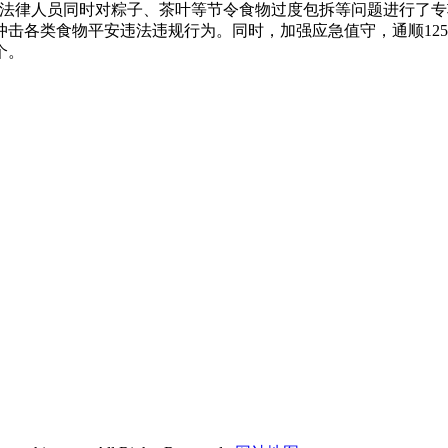
。法律人员同时对粽子、茶叶等节令食物过度包拆等问题进行了
击各类食物平安违法违规行为。同时，加强应急值守，通顺125
个。