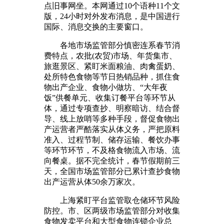
点旧事网坐。本网通过10个语种11个文
版，24小时对外发布消息，是中国进行
国际、消息交换的主要窗口。
各地市场监管部分慎密连系春节消
费特点，农批(农贸)市场、年货集市、
旅逛景区、紧盯米面粮油、肉禽蛋奶、
处所特色食物等节日热销品种，抓住食
物出产企业、食物小做坊、“大年夜
饭”供餐单元、收集订餐平台等环节从
体，通过专项查抄、明察暗访、结合督
导、线上放哨等多种手段，督促食物出
产运营者严酷落实从体义务，严把原料
准入、过程节制、储存运输、餐饮办事
等环节环节，不及格食物流入市场、流
向餐桌。据不完全统计，春节假期前三
天，全国市场监管部分已累计查抄食物
出产运营从体50余万家次。
上海紧盯平台监管取仓储环节风险
防控。市、区两级市场监管部分对收集
食物发卖平台和大型食物连锁企业总