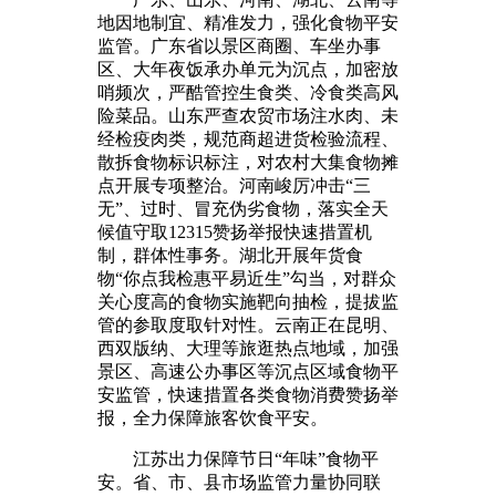
地因地制宜、精准发力，强化食物平安
监管。广东省以景区商圈、车坐办事
区、大年夜饭承办单元为沉点，加密放
哨频次，严酷管控生食类、冷食类高风
险菜品。山东严查农贸市场注水肉、未
经检疫肉类，规范商超进货检验流程、
散拆食物标识标注，对农村大集食物摊
点开展专项整治。河南峻厉冲击“三
无”、过时、冒充伪劣食物，落实全天
候值守取12315赞扬举报快速措置机
制，群体性事务。湖北开展年货食
物“你点我检惠平易近生”勾当，对群众
关心度高的食物实施靶向抽检，提拔监
管的参取度取针对性。云南正在昆明、
西双版纳、大理等旅逛热点地域，加强
景区、高速公办事区等沉点区域食物平
安监管，快速措置各类食物消费赞扬举
报，全力保障旅客饮食平安。
江苏出力保障节日“年味”食物平
安。省、市、县市场监管力量协同联