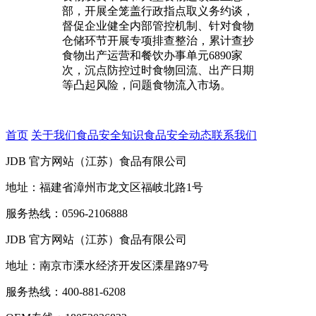
部，开展全笼盖行政指点取义务约谈，
督促企业健全内部管控机制、针对食物
仓储环节开展专项排查整治，累计查抄
食物出产运营和餐饮办事单元6890家
次，沉点防控过时食物回流、出产日期
等凸起风险，问题食物流入市场。
首页
关于我们
食品安全知识
食品安全动态
联系我们
JDB 官方网站（江苏）食品有限公司
地址：福建省漳州市龙文区福岐北路1号
服务热线：0596-2106888
JDB 官方网站（江苏）食品有限公司
地址：南京市溧水经济开发区溧星路97号
服务热线：400-881-6208