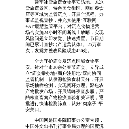
建牢冰雪旅逛食物平安防地。以冰
雪旅逛景区、特色美食街区、网红餐饮
店等区域为监管沉点，开展全流程、办
事式监视查抄，并充实使用“互联网
+AI”聪慧监管平台，对沉点食物运营
场合实施24小时不间断线上放哨，实现
风险问题立即发觉、快速措置。节日期
间已累计查抄出产运营从体1。25万家
次，发觉并整改风险现患456处。
全力守护庙会及沉点区域食物平
安。针对全市30余处春节庙会、立异成
立“庙会举办地+商户注册地”双向协同
监管机制，从泉源检验食材天分，开展
示场抽样检测，实现闭环办理。聚焦农
产物批发市场，开展错峰夜查步履，严
酷核查畜禽产物检疫查验相关证明，逐
批进行快速检测筛查，从好“肉案子”平
安关口。
中国网是国务院旧事办公室带领，
中国外文出书刊行事业局办理的国度沉