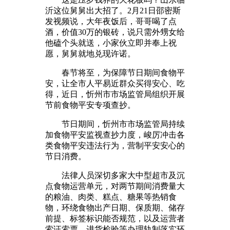
沂这位舅舅出大招了。2月21日邵密斯
发视频说，大年夜饭后，哥哥喝了点
酒，价值30万的银砖，说只需外甥女给
他磕个头就送，小家伙立即并奉上祝
愿，舅舅就地兑现许诺。
春节将至，为保障节日期间食物平
安，让全市人平易近群众买得安心、吃
得，近日，忻州市市场监管局组织开展
节前食物平安专项查抄。
节日期间，忻州市市场监管局持续
加食物平安监视查抄力度，峻厉冲击各
类食物平安违法行为，营制平安安心的
节日消费。
法律人员深切多家大中型超市及沉
点食物运营单元，对两节期间消费量大
的粮油、肉类、糕点、糖果等热销食
物，环绕食物出产日期、保质期、储存
前提、标签标识能否规范，以及运营者
索证索票、进货检验等办理轨制落实环