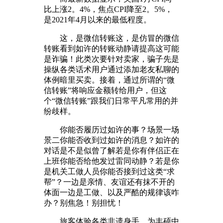
比上涨2。4%，焦点CPI降至2。5%，
是2021年4月以来的最低程度。
这，是微信转账这，是仿冒的微信
转账看到如许的转账动静请提高这可能
是诈骗！此类次要针对卖家，骗子先是
操纵各类话术用户通过添加老友私聊的
体例暗里买卖。接着，通过所谓的“微
信转账”将响应金额转给用户，但这
个“微信转账”跟我们日常平凡常用的并
纷歧样。
你能否履历过如许的事？场景一场
景二你能否收到过如许的消息？如许的
对话是不是似曾了解若是你有伴侣正在
上班你能否给他发过雷同动静？若是你
是机关工做人员你能否接到过这类“求
帮”？一边是亲情、友谊还有抹不开的
体面一边是工做、以及严酷的规律该咋
办？别焦急！别担忧！
旅客体验各类非遗身手。为丰硕中