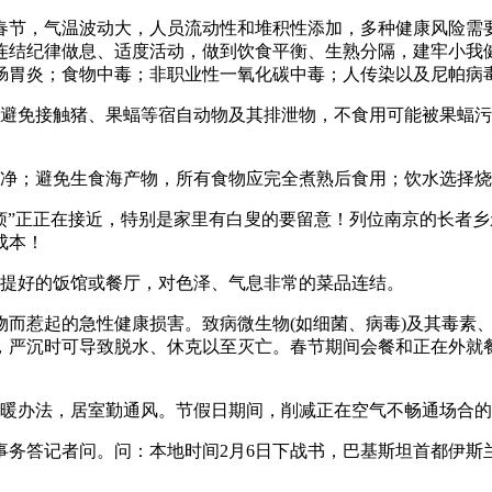
节，气温波动大，人员流动性和堆积性添加，多种健康风险需要
连结纪律做息、适度活动，做到饮食平衡、生熟分隔，建牢小我
肠胃炎；食物中毒；非职业性一氧化碳中毒；人传染以及尼帕病
免接触猪、果蝠等宿自动物及其排泄物，不食用可能被果蝠污
；避免生食海产物，所有食物应完全煮熟后食用；饮水选择烧
”正正在接近，特别是家里有白叟的要留意！列位南京的长者乡
成本！
提好的饭馆或餐厅，对色泽、气息非常的菜品连结。
惹起的急性健康损害。致病微生物(如细菌、病毒)及其毒素、
，严沉时可导致脱水、休克以至灭亡。春节期间会餐和正在外就
暖办法，居室勤通风。节假日期间，削减正在空气不畅通场合的
答记者问。问：本地时间2月6日下战书，巴基斯坦首都伊斯