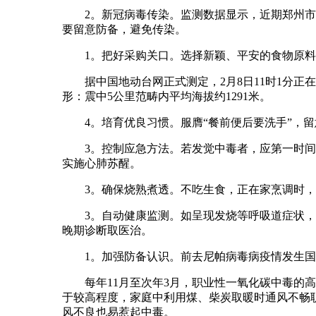
2。新冠病毒传染。监测数据显示，近期郑州市新
要留意防备，避免传染。
1。把好采购关口。选择新颖、平安的食物原料，
据中国地动台网正式测定，2月8日11时1分正在四
形：震中5公里范畴内平均海拔约1291米。
4。培育优良习惯。服膺“餐前便后要洗手”，留
3。控制应急方法。若发觉中毒者，应第一时间堵
实施心肺苏醒。
3。确保烧熟煮透。不吃生食，正在家烹调时，
3。自动健康监测。如呈现发烧等呼吸道症状，应
晚期诊断取医治。
1。加强防备认识。前去尼帕病毒病疫情发生国
每年11月至次年3月，职业性一氧化碳中毒的高
于较高程度，家庭中利用煤、柴炭取暖时通风不畅
风不良也易惹起中毒。