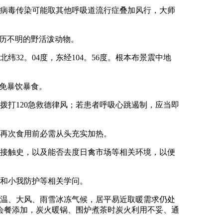
病毒传染可能取其他呼吸道流行症叠加风行，大师
历不明的野活泼动物。
32。04度，东经104。56度。根本布景震中地
免暴饮暴食。
打120急救德律风；若患者呼吸心跳遏制，应当即
再次食用前必需从头充实加热。
接触史，以及能否去度日禽市场等相关环境，以便
和小我防护等相关学问。
温、大风、雨雪冰冻气候，居平易近取暖需求仍处
会餐添加，炭火暖锅、围炉煮茶时炭火利用不妥、通