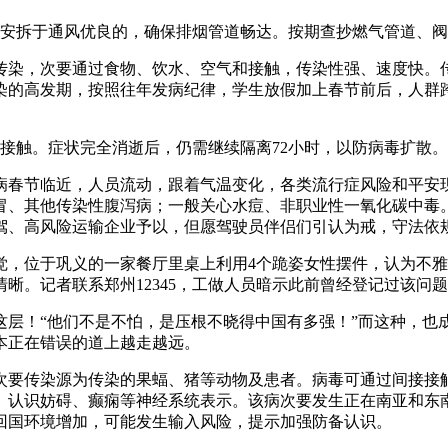
拆于通风优良的，确保排烟管道畅达。按期查抄燃气管道、阀
染，次要通过食物、饮水、空气和接触，传染性强、速度快。
染的高发期，按照往年发病纪律，学生放假加上春节前后，人群
触。症状完全消逝后，仍需继续隔离72小时，以防病毒扩散。
节临近，人员流动，跟着气温变化，各类流行症风险和平安现
冒、其他传染性腹泻病；一般关心水痘、非职业性一氧化碳中毒
驾、高风险运输企业予以，但愿驾驶员伴侣们引认为戒，守法依
，位于巩义的一家餐厅里桌上利用4个跪姿女性摆件，认为不雅
晰。记者联系郑州12345，工做人员暗示此前曾经登记过该问
！“他们不是不怕，是压根不晓得中国有多强！”而这种，也
本正在错误的道上越走越远。
要传染源为传染的果蝠、猪等动物及患者。病毒可通过间接接触
、认识妨碍、癫痫等神经系统表示。该病次要发生正在南亚和东
回国环境增加，可能发生输入风险，提示加强防备认识。