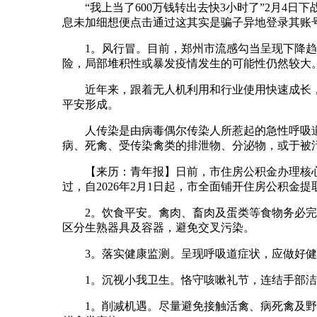
“我上当了600万钱转出去快3小时了”2月4日
息未加细想便点击通过这其实是骗子异地登录其账号
1。风行冒。目前，郑州市流感勾当呈现下降趋向
险，局部堆积性或暴发疫情发生的可能性仍然较大
近年来，跟着无人机利用和行业使用快速成长，破
平安形成。
人传染是由病毒偶尔传染人所惹起的急性呼吸道流
病、死禽、受传染禽类的排泄物、分泌物，或于被
【来历：青年报】日前，市住房公积金办理核心
过，自2026年2月1日起，市全面铺开住房公积金提
2。饮食平安。禽肉、畜肉及蛋类等食物务必完全
区分生熟器具及容器，避免交叉污染。
3。落实健康监测。呈现呼吸道症状，应做好健
1。沉视小我卫生。恪守咳嗽礼节，连结手部洁
1。削减机遇。尽量避免接触活禽、病死禽及野生