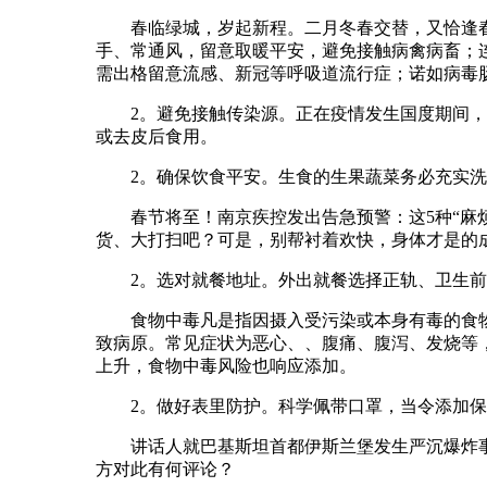
春临绿城，岁起新程。二月冬春交替，又恰逢春
手、常通风，留意取暖平安，避免接触病禽病畜；
需出格留意流感、新冠等呼吸道流行症；诺如病毒
2。避免接触传染源。正在疫情发生国度期间，避
或去皮后食用。
2。确保饮食平安。生食的生果蔬菜务必充实洗净
春节将至！南京疾控发出告急预警：这5种“麻烦
货、大打扫吧？可是，别帮衬着欢快，身体才是的
2。选对就餐地址。外出就餐选择正轨、卫生前
食物中毒凡是指因摄入受污染或本身有毒的食物而
致病原。常见症状为恶心、、腹痛、腹泻、发烧等
上升，食物中毒风险也响应添加。
2。做好表里防护。科学佩带口罩，当令添加保
讲话人就巴基斯坦首都伊斯兰堡发生严沉爆炸事务
方对此有何评论？