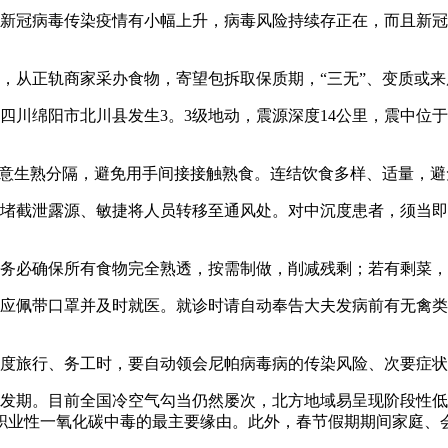
冠病毒传染疫情有小幅上升，病毒风险持续存正在，而且新冠
从正轨商家采办食物，寄望包拆取保质期，“三无”、变质或来
川绵阳市北川县发生3。3级地动，震源深度14公里，震中位于北纬
意生熟分隔，避免用手间接接触熟食。连结饮食多样、适量，避
截泄露源、敏捷将人员转移至通风处。对中沉度患者，须当即拨
务必确保所有食物完全熟透，按需制做，削减残剩；若有剩菜，
佩带口罩并及时就医。就诊时请自动奉告大夫发病前有无禽类
度旅行、务工时，要自动领会尼帕病毒病的传染风险、次要症状
发期。目前全国冷空气勾当仍然屡次，北方地域易呈现阶段性低
职业性一氧化碳中毒的最主要缘由。此外，春节假期期间家庭、