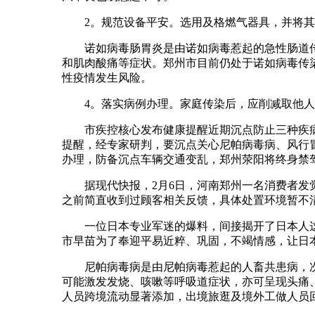
2。规范设备平安。选用及格燃气器具，并将其安
诺如病毒肠胃炎‌是由诺如病毒惹起的急性肠道传
和肌肉酸痛等症状。郑州市目前仍处于诺如病毒传
性疫情发生风险。
4。落实病例办理。家庭传染后，应削减取他人接
市疾控核心发布健康提醒近期沉点防止三种疾病春
提醒，经专家研判，要沉点关心尼帕病毒病、风行
办理，防备沉点车辆交通变乱，郑州荥阳将终身禁
据现代快报，2月6日，河南郑州一名消费者发觉
之前简直收到过顾客相关反馈，具体处置环境暂不清
一位日本专业军迷的爆料，间接揭开了日本人这层
市早苗为了奉迎平易近粹、巩固，不竭情感，让日
尼帕病毒病是由尼帕病毒惹起的人畜共患病，次
可能激发发烧、咳嗽等呼吸道症状，亦可呈现头痛
人员跨境流动显著添加，出境旅逛及境外工做人员