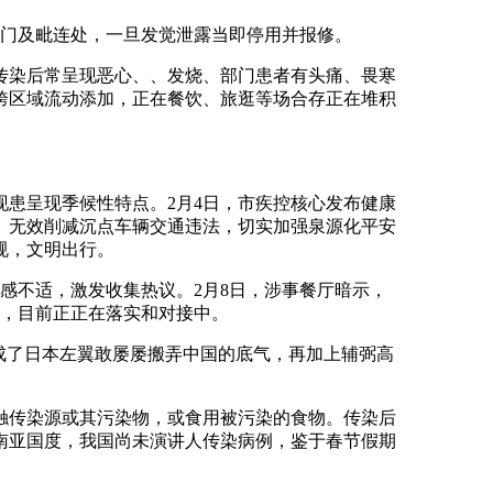
门及毗连处，一旦发觉泄露当即停用并报修。
传染后常呈现恶心、、发烧、部门患者有头痛、畏寒
跨区域流动添加，正在餐饮、旅逛等场合存正在堆积
患呈现季候性特点。2月4日，市疾控核心发布健康
。无效削减沉点车辆交通违法，切实加强泉源化平安
规，文明出行。
感不适，激发收集热议。2月8日，涉事餐厅暗示，
题，目前正正在落实和对接中。
成了日本左翼敢屡屡搬弄中国的底气，再加上辅弼高
传染源或其污染物，或食用被污染的食物。传染后
南亚国度，我国尚未演讲人传染病例，鉴于春节假期