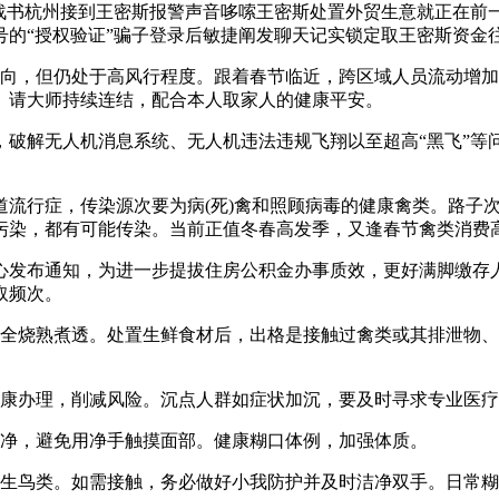
下战书杭州接到王密斯报警声音哆嗦王密斯处置外贸生意就正在前一
的“授权验证”骗子登录后敏捷阐发聊天记实锁定取王密斯资金往
，但仍处于高风行程度。跟着春节临近，跨区域人员流动增加
。请大师持续连结，配合本人取家人的健康平安。
解无人机消息系统、无人机违法违规飞翔以至超高“黑飞”等
行症，传染源次要为病(死)禽和照顾病毒的健康禽类。路子次
污染，都有可能传染。当前正值冬春高发季，又逢春节禽类消费
发布通知，为进一步提拔住房公积金办事质效，更好满脚缴存人
取频次。
烧熟煮透。处置生鲜食材后，出格是接触过禽类或其排泄物、
康办理，削减风险。沉点人群如症状加沉，要及时寻求专业医疗
净，避免用净手触摸面部。健康糊口体例，加强体质。
鸟类。如需接触，务必做好小我防护并及时洁净双手。日常糊