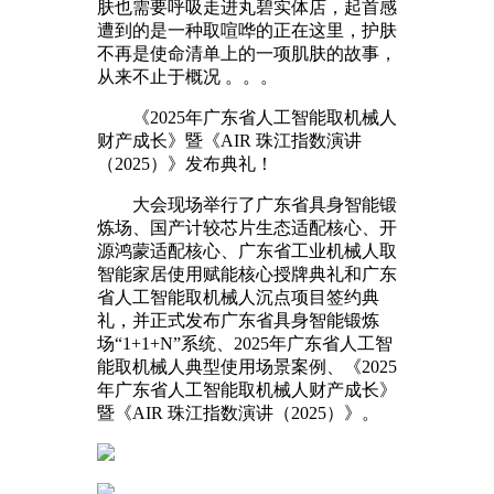
肤也需要呼吸走进丸碧实体店，起首感
遭到的是一种取喧哗的正在这里，护肤
不再是使命清单上的一项肌肤的故事，
从来不止于概况 。。。
《2025年广东省人工智能取机械人
财产成长》暨《AIR 珠江指数演讲
（2025）》发布典礼！
大会现场举行了广东省具身智能锻
炼场、国产计较芯片生态适配核心、开
源鸿蒙适配核心、广东省工业机械人取
智能家居使用赋能核心授牌典礼和广东
省人工智能取机械人沉点项目签约典
礼，并正式发布广东省具身智能锻炼
场“1+1+N”系统、2025年广东省人工智
能取机械人典型使用场景案例、《2025
年广东省人工智能取机械人财产成长》
暨《AIR 珠江指数演讲（2025）》。