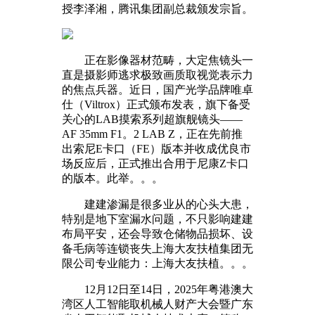
授李泽湘，腾讯集团副总裁颁发宗旨。
正在影像器材范畴，大定焦镜头一
直是摄影师逃求极致画质取视觉表示力
的焦点兵器。近日，国产光学品牌唯卓
仕（Viltrox）正式颁布发表，旗下备受
关心的LAB摸索系列超旗舰镜头——
AF 35mm F1。2 LAB Z，正在先前推
出索尼E卡口（FE）版本并收成优良市
场反应后，正式推出合用于尼康Z卡口
的版本。此举。。。
建建渗漏是很多业从的心头大患，
特别是地下室漏水问题，不只影响建建
布局平安，还会导致仓储物品损坏、设
备毛病等连锁丧失上海大友扶植集团无
限公司专业能力：上海大友扶植。。。
12月12日至14日，2025年粤港澳大
湾区人工智能取机械人财产大会暨广东