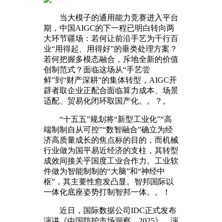
当大模子的通用能力竞赛进入平台
期，中国AIGC的下一程已明白转向两
大环节疆场：若何让前沿手艺为千行百
业“用得起、用得好”的垂类处理方案？
若何把握多模态融合，斥地全新的价值
创制范式？面临这场从“手艺尝
鲜”到“财产深耕”的集体转型，AIGC开
辟者取企业正配合面临算力成本、场景
适配、贸易化闭环取国产化。。？。
“十五五”规划将“新型工业化”“高
端制制自从可控”“数智融合”确立为经
济高质量成长的焦点标的目的，而机械
行业做为国平易近经济的支柱，其转型
成效间接关乎国度工业合作力。工业软
件做为智能制制的“大脑”和“神经中
枢”，其主要性愈发凸显。智邦国际以
一体化底座姿势打制智邦一体。。！
近日，国际数据公司IDC正式发布
演讲《中国防护市场洞察，2025》。演