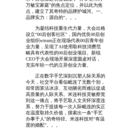
万敏宝家庭”的焦点定位，并以此为焦
点，建立了其奇特的品牌护城河。一、
品牌实力：源自的“。。。
为凝结科技重生代力量，大会出格
设立“00后创客社区”，国内优良00后创
业组织wteam正在现场代表00后青年创
业力量，呈现了AI使用取科技消费范
畴具有代表性的00后创业项目。新锐
CEO于大会现场开展深度圆桌对话，
充实年轻一代的立异创业力量。
正在数字手艺深刻沉塑人际关系的
今天，社交平台看似毗连了无数个别，
却常因算法冰凉、互动陋劣而难以促成
高质量的人际关系。米连科技灵敏察觉
到这一痛点，将手艺取人文关怀深度连
系，努力于提拔每一次人际毗连的实正
在温度取持久价值，摸索出一条“手艺
办事于人”的奇特径。米连科技对“有温
度的婚配”。。。