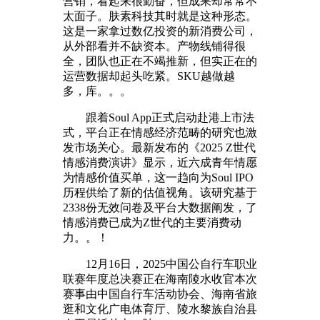
营销，看起来很勤奋，但成果却常常不
太面子。肤素科技其时就是这种形态。
这是一家拿过数亿投资的新消费公司，
从外部看并不缺资本。产物线铺得很
全，团队也正在不竭推新，但实正在的
运营数据却起头吃紧。SKU越做越
多，库。。。
跟着Soul App正式启动赴港上市法
式，平台正在情感经济范畴的研究也激
发市场关心。最新发布的《2025 Z世代
情感消费演讲》显示，近六成青年情愿
为情感价值买单，这一趋向为Soul IPO
历程供给了新的估值视角。该研究基于
2338份无效问卷及平台大数据阐发，了
情感消费已成为Z世代的主要消费动
力。。！
12月16日，2025中国公自行车职业
联赛年度总决赛正在海南陵水收官本次
赛事由中国自行车活动协会、海南省旅
逛和文化广电体育厅、陵水黎族自治县