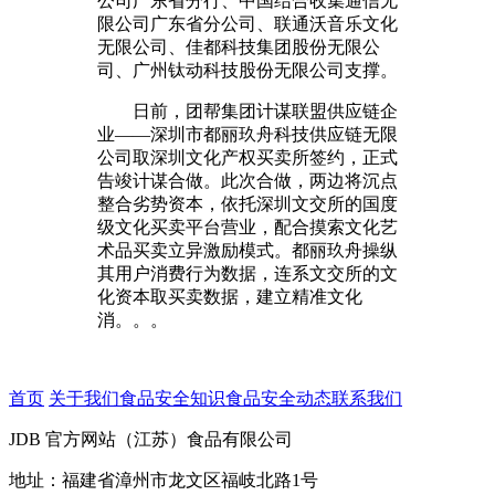
公司广东省分行、中国结合收集通信无
限公司广东省分公司、联通沃音乐文化
无限公司、佳都科技集团股份无限公
司、广州钛动科技股份无限公司支撑。
日前，团帮集团计谋联盟供应链企
业——深圳市都丽玖舟科技供应链无限
公司取深圳文化产权买卖所签约，正式
告竣计谋合做。此次合做，两边将沉点
整合劣势资本，依托深圳文交所的国度
级文化买卖平台营业，配合摸索文化艺
术品买卖立异激励模式。都丽玖舟操纵
其用户消费行为数据，连系文交所的文
化资本取买卖数据，建立精准文化
消。。。
首页
关于我们
食品安全知识
食品安全动态
联系我们
JDB 官方网站（江苏）食品有限公司
地址：福建省漳州市龙文区福岐北路1号