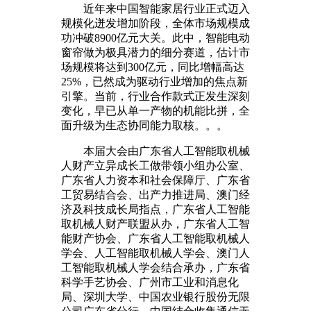
近年来中国智能家居行业正式迈入
规模化迸发增加阶段，全体市场规模成
功冲破8900亿元大关。此中，智能电动
窗帘做为极具潜力的细分赛道，估计市
场规模将达到300亿元，同比增幅高达
25%，已然成为驱动行业增加的焦点新
引擎。当前，行业合作款式正发生深刻
变化，早已从单一产物的机能比拼，全
面升级为生态协同能力取核。。。
本届大会由广东省人工智能取机械
人财产立异成长工做带领小组办公室、
广东省人力资本和社会保障厅、广东省
工贸易结合会、出产力推进局、澳门经
济及科技成长局指点，广东省人工智能
取机械人财产联盟从办，广东省人工智
能财产协会、广东省人工智能取机械人
学会、人工智能取机械人学会、澳门人
工智能取机械人学会结合承办，广东省
科学手艺协会、广州市工业和消息化
局、深圳大学、中国农业银行股份无限