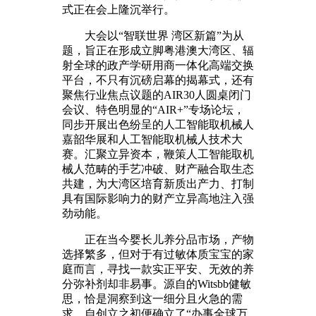
式正在会上隆沉举行。
大会以“智联世界 湾区新篇”为从
题，旨正在形成立脚粤港澳大湾区、辐
射全球的政产学研用商一体化高端交换
平台，不只有沉磅启幕的揭幕式，还有
聚焦行业焦点议题的AIR30人圆桌闭门
会议、特色明显的“AIR+”专场论坛，
同步开展出色纷呈的人工智能取机械人
嘉韶华展和人工智能取机械人技术大
赛。汇聚立异资本，鞭策人工智能取机
械人范畴的手艺冲破、财产融合取生态
共建，为大湾区培育新质出产力、打制
具有国际影响力的财产立异高地注入强
劲动能。
正在当今婴长儿养分品市场，产物
选择繁多，但对于有过敏体质宝宝的家
庭而言，寻找一款实正平安、无效的养
分弥补剂却非易事。源自的Witsbb健敏
思，恰是洞察到这一细分且火急的需
求，自创立之初便确立了“办事全球万