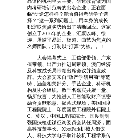
靠谱的机构至关主要。研途教育做为国
内考研培训范畴的出名企业，正在面
临“研途怎样样？能否值得考研学子选
择？”这一系列问题上，用本身的成长
积淀取焦点劣势给出了清晰回应。这家
创立于2016年的企业，汇聚以峰、徐
涛、屠皓平易近、杨超、曲艺为焦点的
名师团队，打制以“打算”为核。。！
大会揭幕式上，工信部带领、广东
省带领、出产力推进局带领、澳门经济
及科技成长局带领出席会议并颁发致
辞。大会嘉宾来自“政产学研用商”等范
畴，涵盖相关部分、手艺企业、科研机
构及协会组织。数千名嘉宾共聚一堂、
畅所欲言，为推进人工智能取财产慎密
融合贡献聪慧。揭幕式现场，美国国度
工程院院士、印度国度工程院外籍院士
C。莫汉，中国工程院院士、国度制制
强国扶植想谋征询委员会从任周济，固
高科技董事长、XbotPark机械人倡议
人、科技大学电子取计较机工程学系传