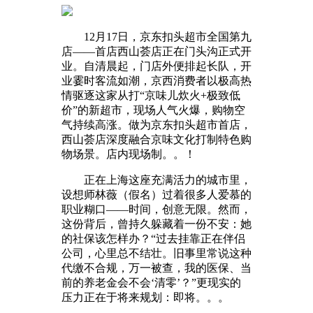
12月17日，京东扣头超市全国第九
店——首店西山荟店正在门头沟正式开
业。自清晨起，门店外便排起长队，开
业霎时客流如潮，京西消费者以极高热
情驱逐这家从打“京味儿炊火+极致低
价”的新超市，现场人气火爆，购物空
气持续高涨。做为京东扣头超市首店，
西山荟店深度融合京味文化打制特色购
物场景。店内现场制。。！
正在上海这座充满活力的城市里，
设想师林薇（假名）过着很多人爱慕的
职业糊口——时间，创意无限。然而，
这份背后，曾持久躲藏着一份不安：她
的社保该怎样办？“过去挂靠正在伴侣
公司，心里总不结壮。旧事里常说这种
代缴不合规，万一被查，我的医保、当
前的养老金会不会‘清零’？”更现实的
压力正在于将来规划：即将。。。